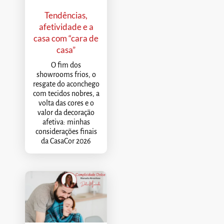
Tendências,
afetividade e a
casa com “cara de
casa”
O fim dos
showrooms frios, o
resgate do aconchego
com tecidos nobres, a
volta das cores e o
valor da decoração
afetiva: minhas
considerações finais
da CasaCor 2026