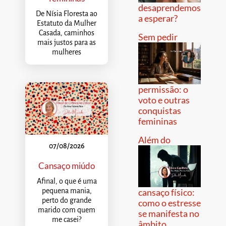
desaprendemos
De Nísia Floresta ao
a esperar?
Estatuto da Mulher
Casada, caminhos
Sem pedir
mais justos para as
mulheres
permissão: o
voto e outras
conquistas
femininas
Além do
07/08/2026
Cansaço miúdo
Afinal, o que é uma
pequena mania,
cansaço físico:
perto do grande
como o estresse
marido com quem
se manifesta no
me casei?
âmbito