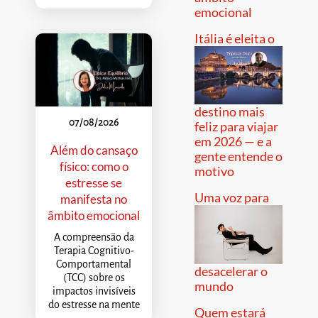
emocional
Itália é eleita o
destino mais
07/08/2026
feliz para viajar
em 2026 — e a
Além do cansaço
gente entende o
físico: como o
motivo
estresse se
Uma voz para
manifesta no
âmbito emocional
A compreensão da
Terapia Cognitivo-
Comportamental
desacelerar o
(TCC) sobre os
mundo
impactos invisíveis
do estresse na mente
Quem estará