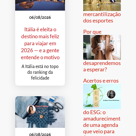
mercantilização
06/08/2026
dos esportes
Itália é eleita o
Por que
destino mais feliz
para viajar em
2026 — e a gente
entende o motivo
desaprendemos
A Itália está no topo
a esperar?
do ranking da
felicidade
Acertos e erros
do ESG: o
amadurecimento
de uma agenda
que veio para
06/08/2026