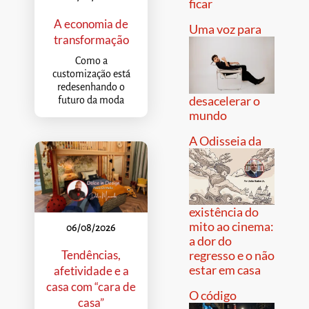
ficar
A economia de
Uma voz para
transformação
Como a
customização está
redesenhando o
desacelerar o
futuro da moda
mundo
A Odisseia da
existência do
mito ao cinema:
06/08/2026
a dor do
Tendências,
regresso e o não
estar em casa
afetividade e a
casa com “cara de
O código
casa”