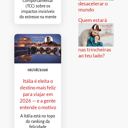
Comportamental
desacelerar o
(TCC) sobre os
mundo
impactos invisíveis
do estresse na mente
Quem estará
nas trincheiras
ao teu lado?
06/08/2026
Itália é eleita o
destino mais feliz
para viajar em
2026 — e a gente
entende o motivo
A Itália está no topo
do ranking da
felicidade