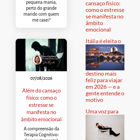
pequena mania,
cansaço físico:
perto do grande
como o estresse
marido com quem
se manifesta no
me casei?
âmbito
emocional
Itália é eleita o
destino mais
07/08/2026
feliz para viajar
em 2026 — e a
Além do cansaço
gente entende o
físico: como o
motivo
estresse se
Uma voz para
manifesta no
âmbito emocional
A compreensão da
Terapia Cognitivo-