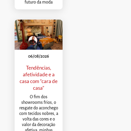
futuro da moda
06/08/2026
Tendências,
afetividade e a
casa com “cara de
casa”
O fim dos
showrooms frios, o
resgate do aconchego
com tecidos nobres, a
volta das cores e o
valor da decoração
afetiva: minhas