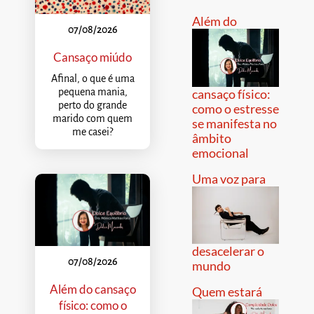
Além do
07/08/2026
Cansaço miúdo
Afinal, o que é uma
pequena mania,
cansaço físico:
perto do grande
como o estresse
marido com quem
se manifesta no
me casei?
âmbito
emocional
Uma voz para
desacelerar o
07/08/2026
mundo
Além do cansaço
Quem estará
físico: como o