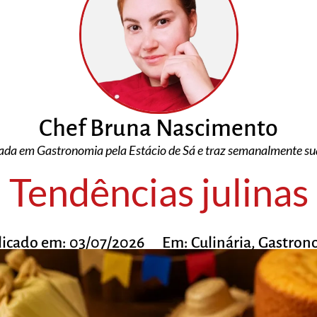
Chef Bruna Nascimento
ada em Gastronomia pela Estácio de Sá e traz semanalmente suas
Tendências julinas
licado em:
03/07/2026
Em:
Culinária
,
Gastron