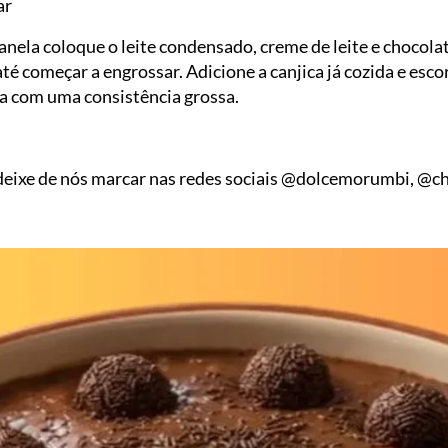
ar
nela coloque o leite condensado, creme de leite e chocola
é começar a engrossar. Adicione a canjica já cozida e escorr
ja com uma consistência grossa.
 deixe de nós marcar nas redes sociais @dolcemorumbi, @c