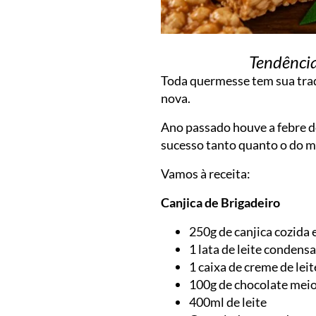
Tendência
Toda quermesse tem sua trad
nova.
Ano passado houve a febre do
sucesso tanto quanto o do m
Vamos à receita:
Canjica de Brigadeiro
250g de canjica cozida
1 lata de leite condens
1 caixa de creme de leit
100g de chocolate mei
400ml de leite