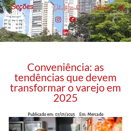
Seções
Conveniência: as
tendências que devem
transformar o varejo em
2025
Publicado em:
07/01/2025
Em:
Mercado