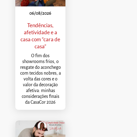
06/08/2026
Tendências,
afetividade e a
casa com “cara de
casa”
O fim dos
showrooms frios, o
resgate do aconchego
com tecidos nobres, a
volta das cores e o
valor da decoração
afetiva: minhas
considerações finais
da CasaCor 2026