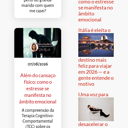
perto do grande
como o estresse
marido com quem
se manifesta no
me casei?
âmbito
emocional
Itália é eleita o
destino mais
07/08/2026
feliz para viajar
em 2026 — e a
Além do cansaço
gente entende o
físico: como o
motivo
estresse se
Uma voz para
manifesta no
âmbito emocional
A compreensão da
Terapia Cognitivo-
Comportamental
desacelerar o
(TCC) sobre os