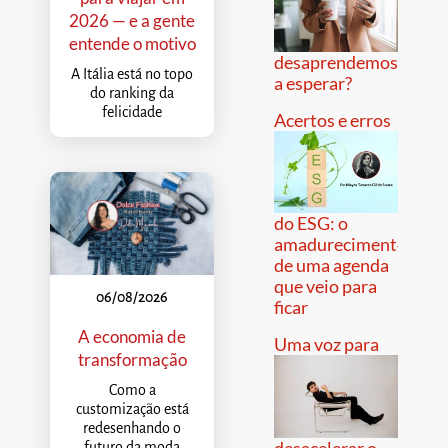
2026 — e a gente
entende o motivo
desaprendemos
A Itália está no topo
a esperar?
do ranking da
felicidade
Acertos e erros
do ESG: o
amadurecimento
de uma agenda
que veio para
06/08/2026
ficar
A economia de
Uma voz para
transformação
Como a
customização está
redesenhando o
desacelerar o
futuro da moda