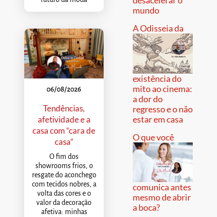
mundo
A Odisseia da
existência do
mito ao cinema:
06/08/2026
a dor do
Tendências,
regresso e o não
estar em casa
afetividade e a
casa com “cara de
O que você
casa”
O fim dos
showrooms frios, o
resgate do aconchego
com tecidos nobres, a
comunica antes
volta das cores e o
mesmo de abrir
valor da decoração
a boca?
afetiva: minhas