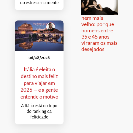
do estresse na mente
nem mais
velho: por que
homens entre
35 e 45 anos
viraram os mais
desejados
06/08/2026
Itália é eleita o
destino mais feliz
para viajar em
2026 — e a gente
entende o motivo
A Itália está no topo
do ranking da
felicidade