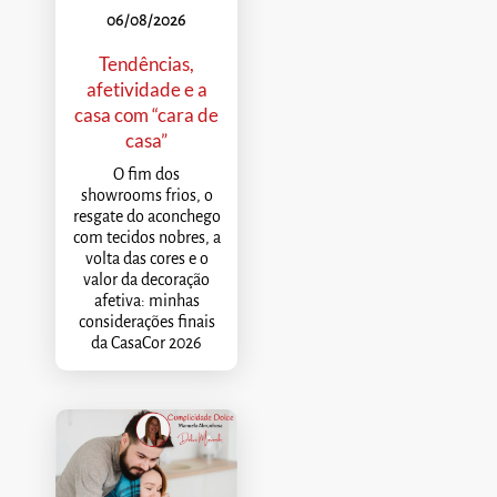
06/08/2026
Tendências,
afetividade e a
casa com “cara de
casa”
O fim dos
showrooms frios, o
resgate do aconchego
com tecidos nobres, a
volta das cores e o
valor da decoração
afetiva: minhas
considerações finais
da CasaCor 2026