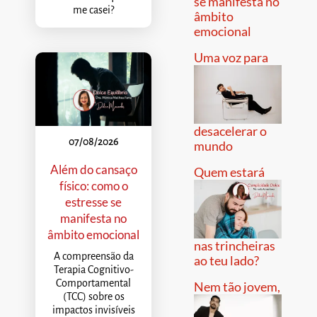
se manifesta no
me casei?
âmbito
emocional
Uma voz para
desacelerar o
07/08/2026
mundo
Além do cansaço
Quem estará
físico: como o
estresse se
manifesta no
âmbito emocional
nas trincheiras
A compreensão da
ao teu lado?
Terapia Cognitivo-
Comportamental
Nem tão jovem,
(TCC) sobre os
impactos invisíveis