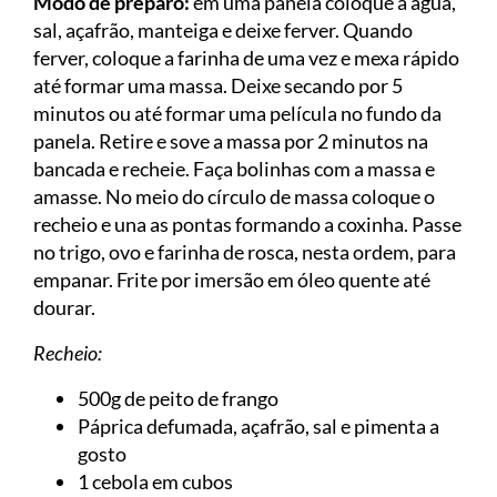
Modo de preparo:
em uma panela coloque a água,
sal, açafrão, manteiga e deixe ferver. Quando
ferver, coloque a farinha de uma vez e mexa rápido
até formar uma massa. Deixe secando por 5
minutos ou até formar uma película no fundo da
panela. Retire e sove a massa por 2 minutos na
bancada e recheie. Faça bolinhas com a massa e
amasse. No meio do círculo de massa coloque o
recheio e una as pontas formando a coxinha. Passe
no trigo, ovo e farinha de rosca, nesta ordem, para
empanar. Frite por imersão em óleo quente até
dourar.
Recheio:
500g de peito de frango
Páprica defumada, açafrão, sal e pimenta a
gosto
1 cebola em cubos