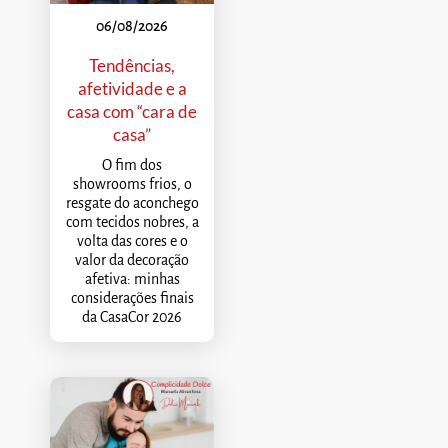
06/08/2026
Tendências,
afetividade e a
casa com “cara de
casa”
O fim dos
showrooms frios, o
resgate do aconchego
com tecidos nobres, a
volta das cores e o
valor da decoração
afetiva: minhas
considerações finais
da CasaCor 2026