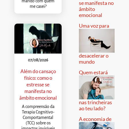
marido com quem
se manifesta no
me casei?
âmbito
emocional
Uma voz para
desacelerar o
07/08/2026
mundo
Além do cansaço
Quem estará
físico: como o
estresse se
manifesta no
âmbito emocional
nas trincheiras
A compreensão da
ao teu lado?
Terapia Cognitivo-
Comportamental
A economia de
(TCC) sobre os
impactos invisíveis