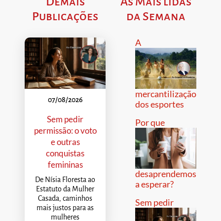
Demais
As Mais lidas
Publicações
da Semana
A
mercantilização
07/08/2026
dos esportes
Sem pedir
Por que
permissão: o voto
e outras
conquistas
femininas
desaprendemos
De Nísia Floresta ao
a esperar?
Estatuto da Mulher
Casada, caminhos
Sem pedir
mais justos para as
mulheres