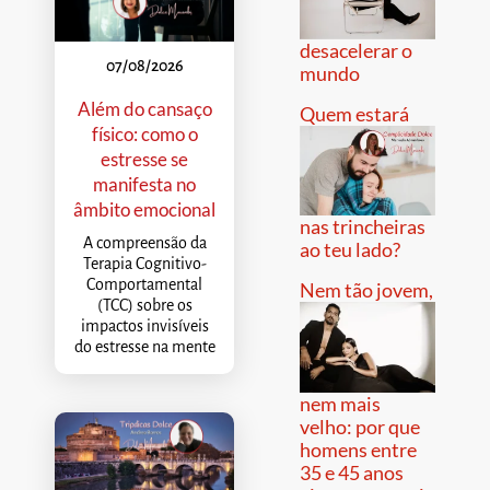
desacelerar o
07/08/2026
mundo
Além do cansaço
Quem estará
físico: como o
estresse se
manifesta no
âmbito emocional
nas trincheiras
A compreensão da
ao teu lado?
Terapia Cognitivo-
Comportamental
Nem tão jovem,
(TCC) sobre os
impactos invisíveis
do estresse na mente
nem mais
velho: por que
homens entre
35 e 45 anos