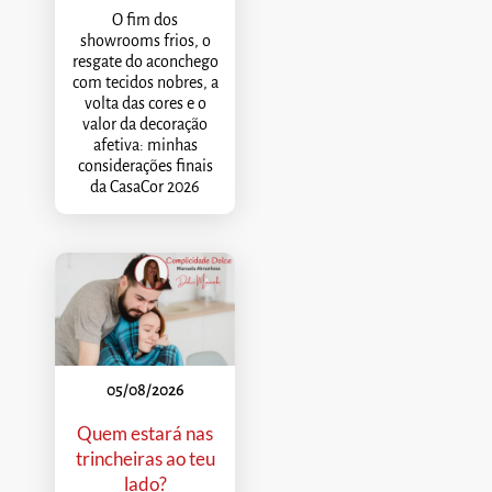
O fim dos
showrooms frios, o
resgate do aconchego
com tecidos nobres, a
volta das cores e o
valor da decoração
afetiva: minhas
considerações finais
da CasaCor 2026
05/08/2026
Quem estará nas
trincheiras ao teu
lado?