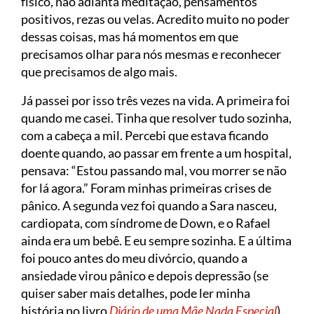
físico, não adianta meditação, pensamentos
positivos, rezas ou velas. Acredito muito no poder
dessas coisas, mas há momentos em que
precisamos olhar para nós mesmas e reconhecer
que precisamos de algo mais.
Já passei por isso três vezes na vida. A primeira foi
quando me casei. Tinha que resolver tudo sozinha,
com a cabeça a mil. Percebi que estava ficando
doente quando, ao passar em frente a um hospital,
pensava: “Estou passando mal, vou morrer se não
for lá agora.” Foram minhas primeiras crises de
pânico. A segunda vez foi quando a Sara nasceu,
cardiopata, com síndrome de Down, e o Rafael
ainda era um bebê. E eu sempre sozinha. E a última
foi pouco antes do meu divórcio, quando a
ansiedade virou pânico e depois depressão (se
quiser saber mais detalhes, pode ler minha
história no livro
Diário de uma Mãe Nada Especial
).