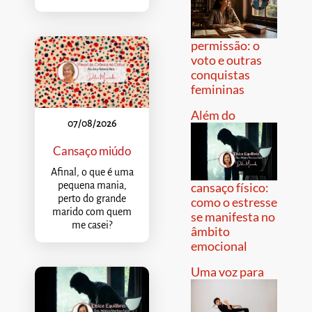
permissão: o
voto e outras
conquistas
femininas
Além do
07/08/2026
Cansaço miúdo
Afinal, o que é uma
pequena mania,
cansaço físico:
perto do grande
como o estresse
marido com quem
se manifesta no
me casei?
âmbito
emocional
Uma voz para