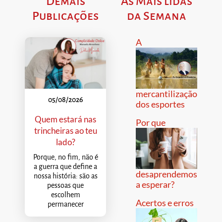
Demais
As Mais lidas
Publicações
da Semana
A
mercantilização
05/08/2026
dos esportes
Quem estará nas
Por que
trincheiras ao teu
lado?
Porque, no fim, não é
a guerra que define a
desaprendemos
nossa história: são as
a esperar?
pessoas que
escolhem
Acertos e erros
permanecer