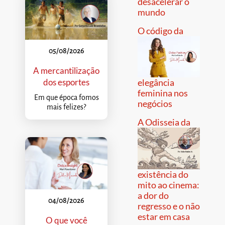
desacelerar o
mundo
O código da
05/08/2026
A mercantilização
dos esportes
elegância
feminina nos
Em que época fomos
negócios
mais felizes?
A Odisseia da
existência do
mito ao cinema:
a dor do
04/08/2026
regresso e o não
estar em casa
O que você