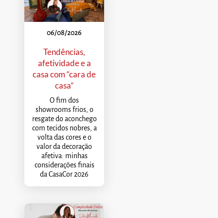
06/08/2026
Tendências,
afetividade e a
casa com “cara de
casa”
O fim dos
showrooms frios, o
resgate do aconchego
com tecidos nobres, a
volta das cores e o
valor da decoração
afetiva: minhas
considerações finais
da CasaCor 2026