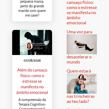
pequena mania,
cansaço físico:
perto do grande
como o estresse
marido com quem
se manifesta no
me casei?
âmbito
emocional
Uma voz para
desacelerar o
07/08/2026
mundo
Além do cansaço
Quem estará
físico: como o
estresse se
manifesta no
âmbito emocional
nas trincheiras
A compreensão da
ao teu lado?
Terapia Cognitivo-
Comportamental