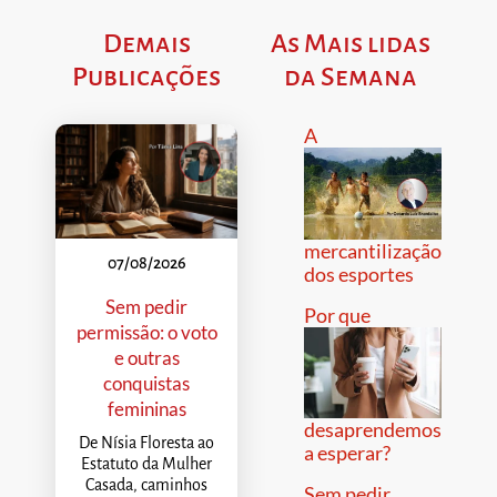
Demais
As Mais lidas
Publicações
da Semana
A
mercantilização
07/08/2026
dos esportes
Sem pedir
Por que
permissão: o voto
e outras
conquistas
femininas
desaprendemos
De Nísia Floresta ao
a esperar?
Estatuto da Mulher
Casada, caminhos
Sem pedir