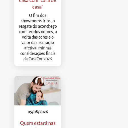
casa com “cara de
casa”
O fim dos
showrooms frios, o
resgate do aconchego
com tecidos nobres, a
volta das cores e o
valor da decoração
afetiva: minhas
considerações finais
da CasaCor 2026
05/08/2026
Quem estará nas