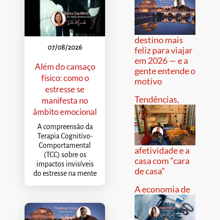
destino mais
07/08/2026
feliz para viajar
em 2026 — e a
Além do cansaço
gente entende o
físico: como o
motivo
estresse se
Tendências,
manifesta no
âmbito emocional
A compreensão da
Terapia Cognitivo-
Comportamental
afetividade e a
(TCC) sobre os
casa com “cara
impactos invisíveis
de casa”
do estresse na mente
A economia de