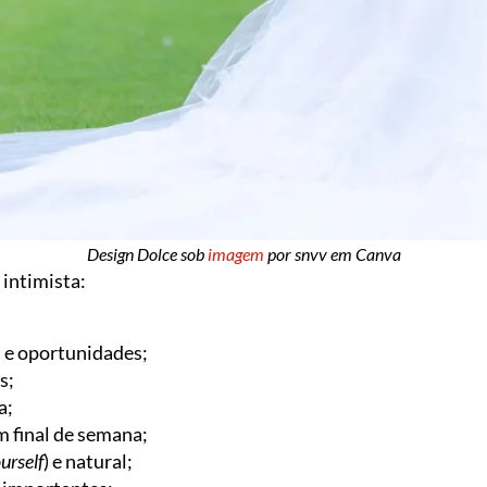
Design Dolce sob
imagem
por snvv em Canva
intimista:
s e oportunidades;
s;
a;
m final de semana;
urself
) e natural;