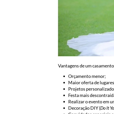
Vantagens de um casamento 
Orçamento menor;
Maior oferta de lugare
Projetos personalizado
Festa mais descontraíd
Realizar o evento em u
Decoração DIY (
Do It Yo