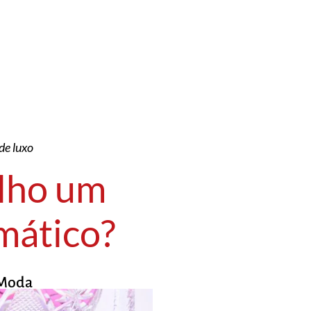
de luxo
olho um
mático?
Moda