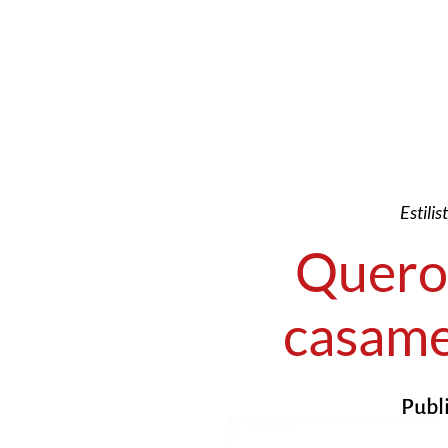
Estili
Quero 
casame
Publ