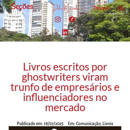
Seções
Livros escritos por
ghostwriters viram
trunfo de empresários e
influenciadores no
mercado
Publicado em:
18/07/2025
Em:
Comunicação
,
Livros