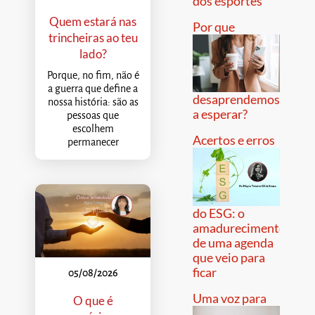
dos esportes
Quem estará nas
Por que
trincheiras ao teu
lado?
Porque, no fim, não é
a guerra que define a
desaprendemos
nossa história: são as
a esperar?
pessoas que
escolhem
Acertos e erros
permanecer
do ESG: o
amadurecimento
de uma agenda
que veio para
ficar
05/08/2026
Uma voz para
O que é