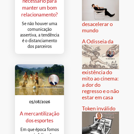
necessário para
manter um bom
relacionamento?
desacelerar o
Se não houver uma
comunicação
mundo
assertiva, a tendência
A Odisseia da
é o distanciamento
dos parceiros
existência do
mito ao cinema:
a dor do
regresso e o não
estar em casa
05/08/2026
Token inválido
A mercantilização
dos esportes
Em que época fomos