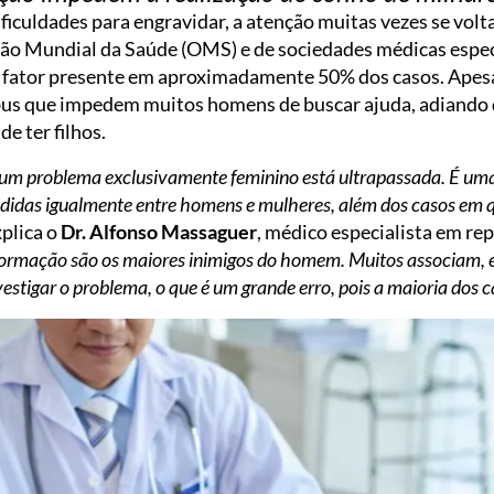
iculdades para engravidar, a atenção muitas vezes se volt
ão Mundial da Saúde (OMS) e de sociedades médicas espec
m fator presente em aproximadamente 50% dos casos. Apesar
bus que impedem muitos homens de buscar ajuda, adiando 
e ter filhos.
e é um problema exclusivamente feminino está ultrapassada. É uma
ididas igualmente entre homens e mulheres, além dos casos em
explica o
Dr. Alfonso Massaguer
, médico especialista em re
formação são os maiores inimigos do homem. Muitos associam, e
nvestigar o problema, o que é um grande erro, pois a maioria dos