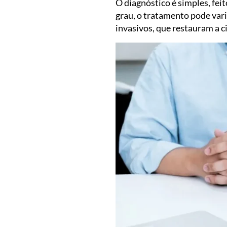
O diagnóstico é simples, fei
grau, o tratamento pode va
invasivos, que restauram a c