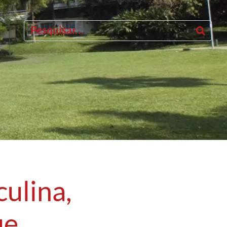
culina,
ue