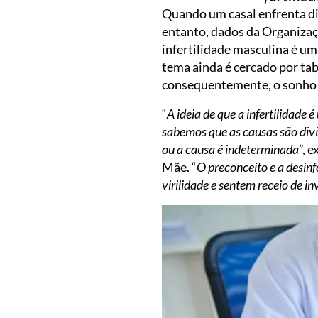
Quando um casal enfrenta dif
entanto, dados da Organizaç
infertilidade masculina é u
tema ainda é cercado por ta
consequentemente, o sonho d
“
A ideia de que a infertilidad
sabemos que as causas são div
ou a causa é indeterminada
”, 
Mãe. “
O preconceito e a desin
virilidade e sentem receio de i