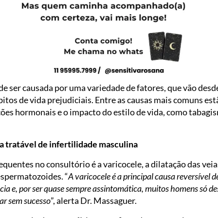
de ser causada por uma variedade de fatores, que vão desd
itos de vida prejudiciais. Entre as causas mais comuns estã
ações hormonais e o impacto do estilo de vida, como tabag
a tratável de infertilidade masculina
uentes no consultório é a varicocele, a dilatação das veias
espermatozoides. “
A varicocele é a principal causa reversível d
cia e, por ser quase sempre assintomática, muitos homens só 
dar sem sucesso
”, alerta Dr. Massaguer.