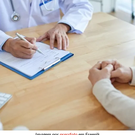
Imagem por
pressfoto
em Freepik