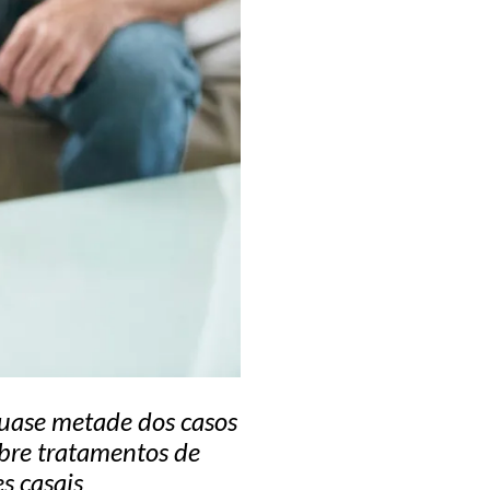
quase metade dos casos
obre tratamentos de
s casais