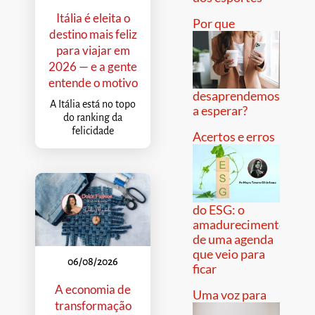
Itália é eleita o
Por que
destino mais feliz
para viajar em
2026 — e a gente
entende o motivo
desaprendemos
A Itália está no topo
a esperar?
do ranking da
felicidade
Acertos e erros
do ESG: o
amadurecimento
de uma agenda
que veio para
06/08/2026
ficar
A economia de
Uma voz para
transformação