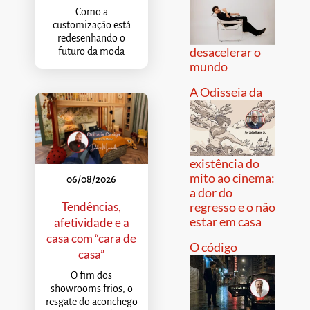
Como a
customização está
redesenhando o
desacelerar o
futuro da moda
mundo
A Odisseia da
existência do
mito ao cinema:
06/08/2026
a dor do
Tendências,
regresso e o não
estar em casa
afetividade e a
casa com “cara de
O código
casa”
O fim dos
showrooms frios, o
resgate do aconchego