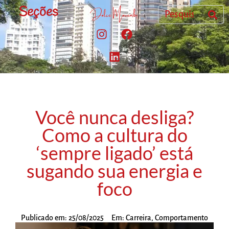
Seções
Você nunca desliga?
Como a cultura do
‘sempre ligado’ está
sugando sua energia e
foco
Publicado em:
25/08/2025
Em:
Carreira
,
Comportamento