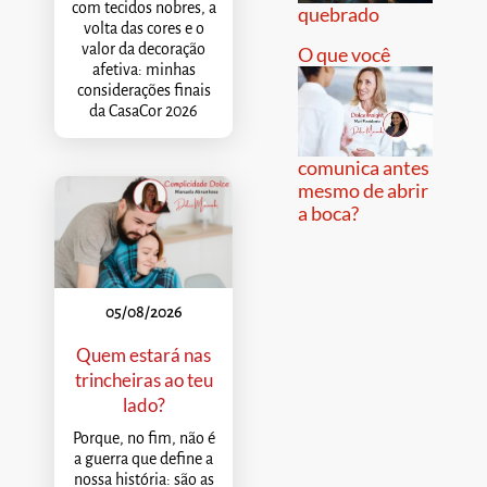
com tecidos nobres, a
quebrado
volta das cores e o
valor da decoração
O que você
afetiva: minhas
considerações finais
da CasaCor 2026
comunica antes
mesmo de abrir
a boca?
05/08/2026
Quem estará nas
trincheiras ao teu
lado?
Porque, no fim, não é
a guerra que define a
nossa história: são as