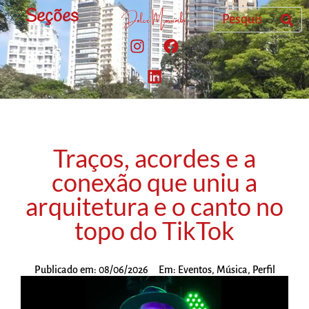
Seções
Traços, acordes e a
conexão que uniu a
arquitetura e o canto no
topo do TikTok
Publicado em:
08/06/2026
Em:
Eventos
,
Música
,
Perfil