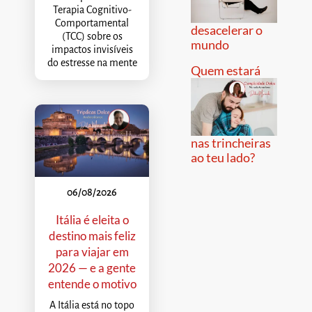
Terapia Cognitivo-
Comportamental
desacelerar o
(TCC) sobre os
mundo
impactos invisíveis
do estresse na mente
Quem estará
nas trincheiras
ao teu lado?
06/08/2026
Itália é eleita o
destino mais feliz
para viajar em
2026 — e a gente
entende o motivo
A Itália está no topo