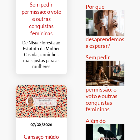
Sem pedir
Por que
permissão: o voto
e outras
conquistas
femininas
desaprendemos
De Nísia Floresta ao
a esperar?
Estatuto da Mulher
Casada, caminhos
Sem pedir
mais justos para as
mulheres
permissão: o
voto e outras
conquistas
femininas
Além do
07/08/2026
Cansaço miúdo