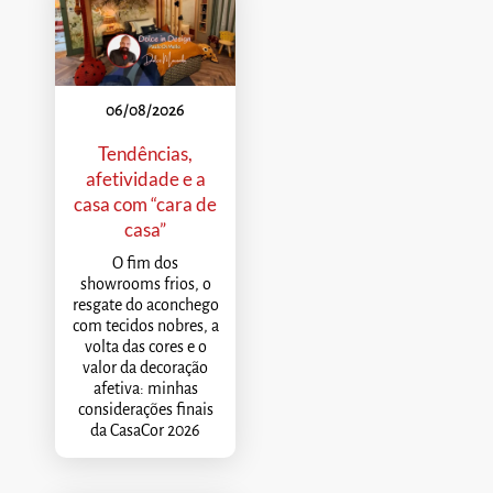
06/08/2026
Tendências,
afetividade e a
casa com “cara de
casa”
O fim dos
showrooms frios, o
resgate do aconchego
com tecidos nobres, a
volta das cores e o
valor da decoração
afetiva: minhas
considerações finais
da CasaCor 2026