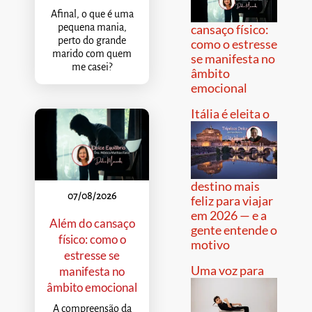
Afinal, o que é uma
pequena mania,
cansaço físico:
perto do grande
como o estresse
marido com quem
se manifesta no
me casei?
âmbito
emocional
Itália é eleita o
destino mais
07/08/2026
feliz para viajar
em 2026 — e a
Além do cansaço
gente entende o
físico: como o
motivo
estresse se
Uma voz para
manifesta no
âmbito emocional
A compreensão da