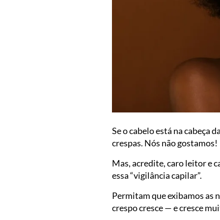
Se o cabelo está na cabeça da
crespas. Nós não gostamos!
Mas, acredite, caro leitor e
essa “vigilância capilar”.
Permitam que exibamos as no
crespo cresce — e cresce mu