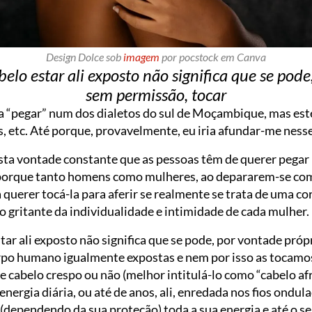
Design Dolce sob
imagem
por pocstock em Canva
belo estar ali exposto não significa que se pode
sem permissão, tocar
a “pegar” num dos dialetos do sul de Moçambique, mas este 
s, etc. Até porque, provavelmente, eu iria afundar-me nes
esta vontade constante que as pessoas têm de querer pegar
 porque tanto homens como mulheres, ao depararem-se com
uerer tocá-la para aferir se realmente se trata de uma co
o gritante da individualidade e intimidade de cada mulher.
tar ali exposto não significa que se pode, por vontade próp
rpo humano igualmente expostas e nem por isso as tocamo
cabelo crespo ou não (melhor intitulá-lo como “cabelo afro
nergia diária, ou até de anos, ali, enredada nos fios ondul
(dependendo da sua proteção) toda a sua energia e até o s