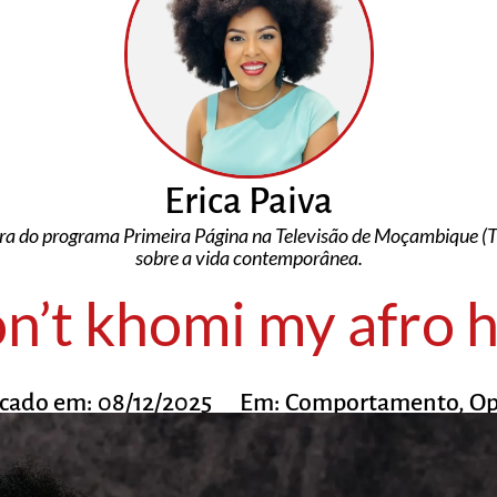
Erica Paiva
 do programa Primeira Página na Televisão de Moçambique (TV
sobre a vida contemporânea.
n’t khomi my afro h
icado em:
08/12/2025
Em:
Comportamento
,
Op