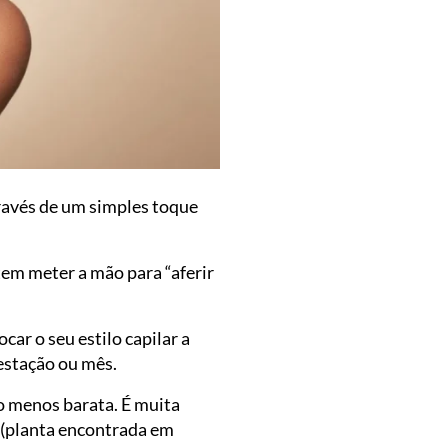
través de um simples toque
item meter a mão para “aferir
car o seu estilo capilar a
estação ou mês.
to menos barata. É muita
(planta encontrada em