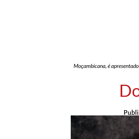
Moçambicana, é apresentadora
Do
Publ