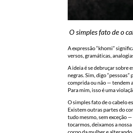
O simples fato de o ca
A expressão “khomi” signific
versos, gramáticas, analogia
A ideia é se debruçar sobre 
negras. Sim, digo “pessoas”
comprida ou não — tendem a q
Para mim, isso é uma violaçã
O simples fato de o cabelo es
Existem outras partes do co
tudo mesmo, sem exceção — e 
tocarmos, deixamos a nossa e
corpo da mulher e alterando 