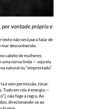
, por vontade própria e
texto não será para falar de
se mar desconhecido.
 no cabelo de mulheres
 uma coroa linda — seja ela
roa natural ou “emprestada”.
ria e sem permissão, tocar.
s. Tudo em nós é energia —
”), não foge à regra. Ao
ados, direcionando-se ao
eu humor.