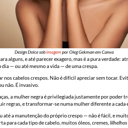
Design Dolce sob
imagem
por Oleg Gekman em Canva
ara alguns, e até parecer exagero, mas é a pura verdade: a
o dia — ou até mesmo a vida — de uma crespa.
r nos cabelos crespos. Não é difícil apreciar sem tocar. Ev
ou não. É invasivo.
ças, a mulher negra é privilegiada justamente por poder tro
r regras, e transformar-se numa mulher diferente a cada 
u até a manutenção do próprio crespo — não é fácil, e mui
rta para cada tipo de cabelo, muitos óleos, cremes,
lilhelhos