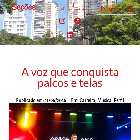
Seções
A voz que conquista
palcos e telas
Publicado em:
11/06/2026
Em:
Carreira
,
Música
,
Perfil