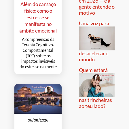
em 2026 — e a
Além do cansaço
gente entende o
físico: como o
motivo
estresse se
Uma voz para
manifesta no
âmbito emocional
A compreensão da
Terapia Cognitivo-
Comportamental
desacelerar o
(TCC) sobre os
mundo
impactos invisíveis
do estresse na mente
Quem estará
nas trincheiras
ao teu lado?
06/08/2026