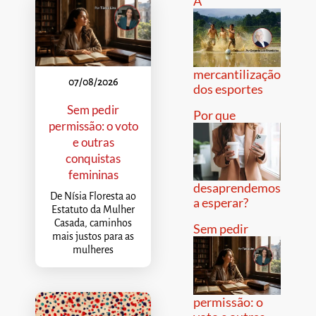
A
mercantilização
07/08/2026
dos esportes
Sem pedir
Por que
permissão: o voto
e outras
conquistas
femininas
desaprendemos
De Nísia Floresta ao
a esperar?
Estatuto da Mulher
Casada, caminhos
Sem pedir
mais justos para as
mulheres
permissão: o