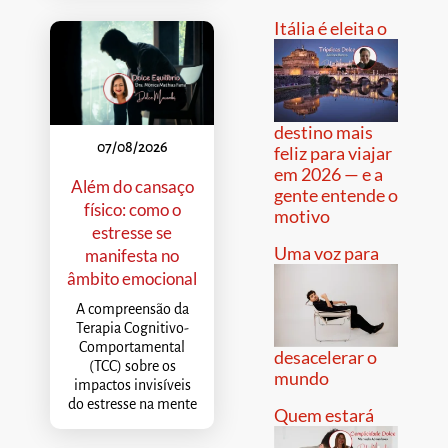
Itália é eleita o
destino mais
07/08/2026
feliz para viajar
em 2026 — e a
Além do cansaço
gente entende o
físico: como o
motivo
estresse se
Uma voz para
manifesta no
âmbito emocional
A compreensão da
Terapia Cognitivo-
Comportamental
desacelerar o
(TCC) sobre os
mundo
impactos invisíveis
do estresse na mente
Quem estará