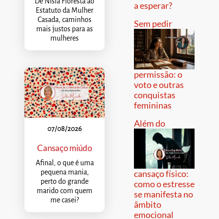
De Nísia Floresta ao
a esperar?
Estatuto da Mulher
Casada, caminhos
Sem pedir
mais justos para as
mulheres
permissão: o
voto e outras
conquistas
femininas
Além do
07/08/2026
Cansaço miúdo
Afinal, o que é uma
pequena mania,
cansaço físico:
perto do grande
como o estresse
marido com quem
se manifesta no
me casei?
âmbito
emocional