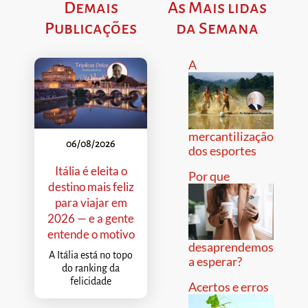
Demais
As Mais lidas
Publicações
da Semana
A
mercantilização
06/08/2026
dos esportes
Itália é eleita o
Por que
destino mais feliz
para viajar em
2026 — e a gente
entende o motivo
desaprendemos
A Itália está no topo
a esperar?
do ranking da
felicidade
Acertos e erros