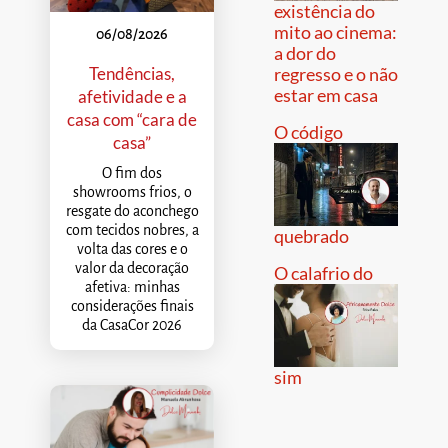
existência do
mito ao cinema:
06/08/2026
a dor do
Tendências,
regresso e o não
estar em casa
afetividade e a
casa com “cara de
O código
casa”
O fim dos
showrooms frios, o
resgate do aconchego
com tecidos nobres, a
quebrado
volta das cores e o
valor da decoração
O calafrio do
afetiva: minhas
considerações finais
da CasaCor 2026
sim