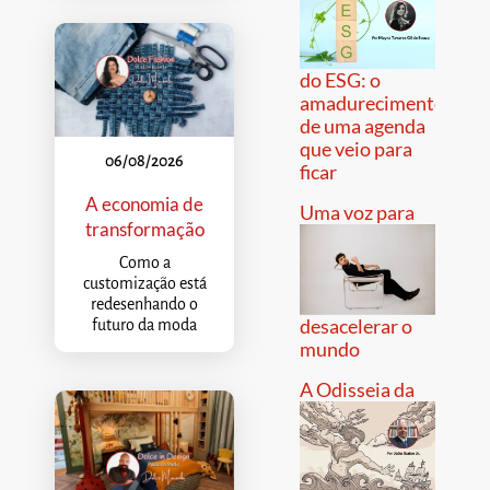
do ESG: o
amadurecimento
de uma agenda
que veio para
06/08/2026
ficar
A economia de
Uma voz para
transformação
Como a
customização está
redesenhando o
desacelerar o
futuro da moda
mundo
A Odisseia da