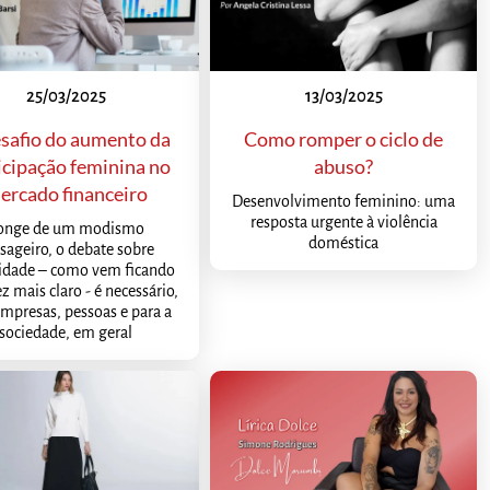
25/03/2025
13/03/2025
safio do aumento da
Como romper o ciclo de
icipação feminina no
abuso?
ercado financeiro
Desenvolvimento feminino: uma
resposta urgente à violência
onge de um modismo
doméstica
sageiro, o debate sobre
sidade – como vem ficando
z mais claro - é necessário,
empresas, pessoas e para a
sociedade, em geral