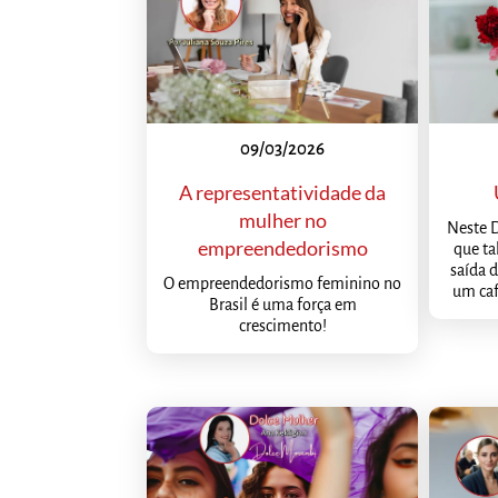
09/03/2026
A representatividade da
mulher no
Neste D
empreendedorismo
que t
saída d
O empreendedorismo feminino no
um caf
Brasil é uma força em
crescimento!