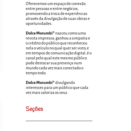
Oferecemos um espaço de conexão
entre pessoas e entre negócios,
promovendo a troca de experiências
através da divulgação de suas ideias e
oportunidades.
Dolce Morumbi®
nasceu como uma
revista impressa, ganhou a simpatia e
o crédito do público que reconheceu
nela o veículo no qual quer ser visto, e
em tempos de comunicação digital, é o
canal pelo qual este mesmo público
pode destacar sua presença num
mundo cada vez mais conectado o
tempo todo.
Dolce Morumbi®
divulgando
interesses para um público que cada
vez mais valoriza os seus.
Seções