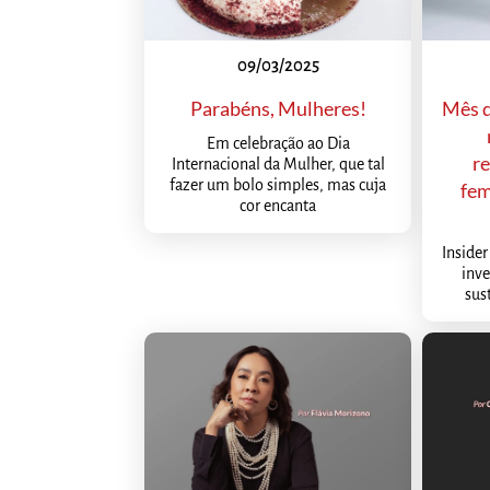
09/03/2025
Parabéns, Mulheres!
Mês d
Em celebração ao Dia
r
Internacional da Mulher, que tal
fazer um bolo simples, mas cuja
fem
cor encanta
Insider
inve
sus