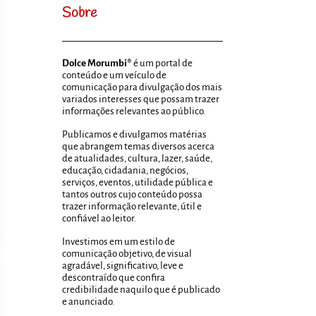
Sobre
Dolce Morumbi®
é um portal de
conteúdo e um veículo de
comunicação para divulgação dos mais
variados interesses que possam trazer
informações relevantes ao público.
Publicamos e divulgamos matérias
que abrangem temas diversos acerca
de atualidades, cultura, lazer, saúde,
educação, cidadania, negócios,
serviços, eventos, utilidade pública e
tantos outros cujo conteúdo possa
trazer informação relevante, útil e
confiável ao leitor.
Investimos em um estilo de
comunicação objetivo, de visual
agradável, significativo, leve e
descontraído que confira
credibilidade naquilo que é publicado
e anunciado.