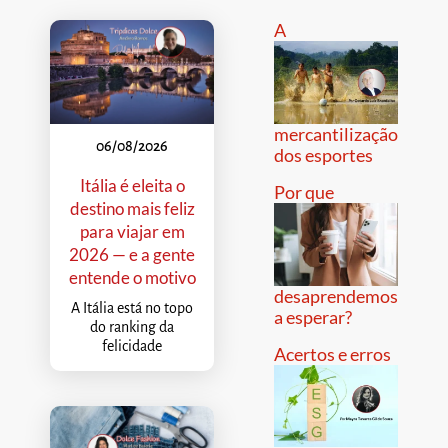
A
mercantilização
06/08/2026
dos esportes
Itália é eleita o
Por que
destino mais feliz
para viajar em
2026 — e a gente
entende o motivo
desaprendemos
A Itália está no topo
a esperar?
do ranking da
felicidade
Acertos e erros