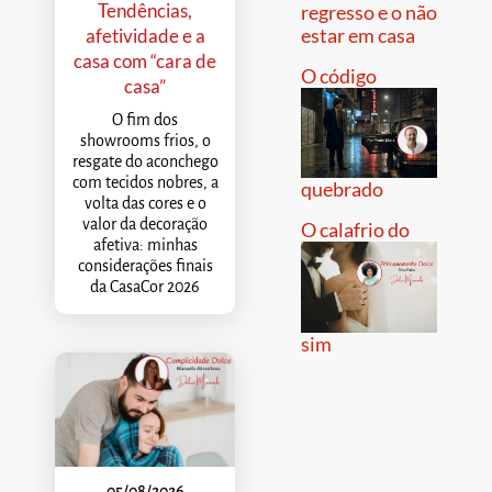
Tendências,
regresso e o não
estar em casa
afetividade e a
casa com “cara de
O código
casa”
O fim dos
showrooms frios, o
resgate do aconchego
com tecidos nobres, a
quebrado
volta das cores e o
valor da decoração
O calafrio do
afetiva: minhas
considerações finais
da CasaCor 2026
sim
05/08/2026