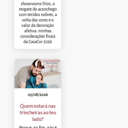
showrooms frios, o
resgate do aconchego
com tecidos nobres, a
volta das cores e o
valor da decoração
afetiva: minhas
considerações finais
da CasaCor 2026
05/08/2026
Quem estará nas
trincheiras ao teu
lado?
Porque, no fim, não é