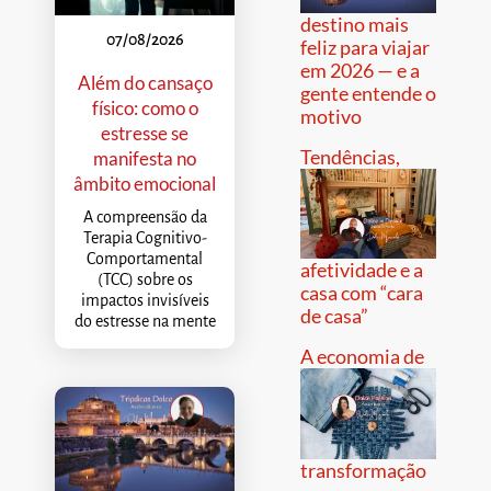
destino mais
07/08/2026
feliz para viajar
em 2026 — e a
Além do cansaço
gente entende o
físico: como o
motivo
estresse se
Tendências,
manifesta no
âmbito emocional
A compreensão da
Terapia Cognitivo-
Comportamental
afetividade e a
(TCC) sobre os
casa com “cara
impactos invisíveis
de casa”
do estresse na mente
A economia de
transformação