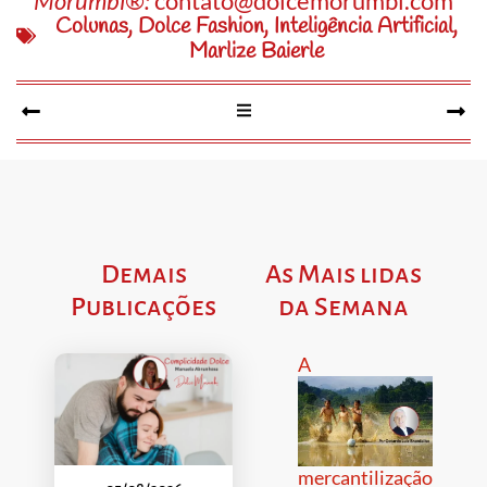
Morumbi®:
contato@dolcemorumbi.com
Colunas
,
Dolce Fashion
,
Inteligência Artificial
,
Marlize Baierle
Demais
As Mais lidas
Publicações
da Semana
A
mercantilização