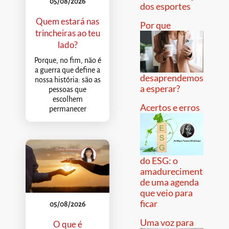
05/08/2026
dos esportes
Quem estará nas
Por que
trincheiras ao teu
lado?
Porque, no fim, não é
a guerra que define a
desaprendemos
nossa história: são as
a esperar?
pessoas que
escolhem
Acertos e erros
permanecer
do ESG: o
amadurecimento
de uma agenda
que veio para
ficar
05/08/2026
Uma voz para
O que é