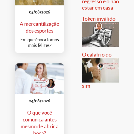
regresso e o não
estar em casa
05/08/2026
Token inválido
A mercantilização
dos esportes
Em que época fomos
mais felizes?
O calafrio do
sim
04/08/2026
O que você
comunica antes
mesmo de abrir a
boca?