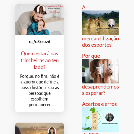
A
mercantilização
05/08/2026
dos esportes
Quem estará nas
Por que
trincheiras ao teu
lado?
Porque, no fim, não é
a guerra que define a
desaprendemos
nossa história: são as
a esperar?
pessoas que
escolhem
Acertos e erros
permanecer