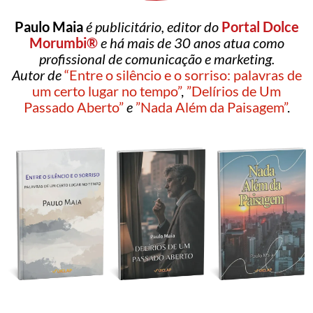
Paulo Maia
é publicitário, editor do
Portal Dolce
Morumbi®
e há mais de 30 anos atua como
profissional de comunicação e marketing.
Autor de
“Entre o silêncio e o sorriso: palavras de
um certo lugar no tempo”
,
”Delírios de Um
Passado Aberto”
e
”Nada Além da Paisagem”
.