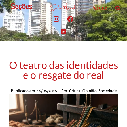
Seções
O teatro das identidades
e o resgate do real
Publicado em:
16/06/2026
Em:
Crítica
,
Opinião
,
Sociedade