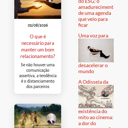
do ESG: o
amadurecimento
de uma agenda
que veio para
ficar
05/08/2026
Uma voz para
O que é
necessário para
manter um bom
relacionamento?
desacelerar o
Se não houver uma
comunicação
mundo
assertiva, a tendência
A Odisseia da
é o distanciamento
dos parceiros
existência do
mito ao cinema:
a dor do