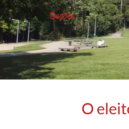
Seções
O eleit