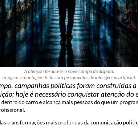
A atenção tornou-se o novo campo de disputa.
Imagem e montagem feita com ferramentas de inteligência artificial.
po, campanhas políticas foram construídas a p
ição; hoje é necessário conquistar atenção do e
dentro do carro e alcança mais pessoas do que um programa
ofissional.
 das transformações mais profundas da comunicação polític