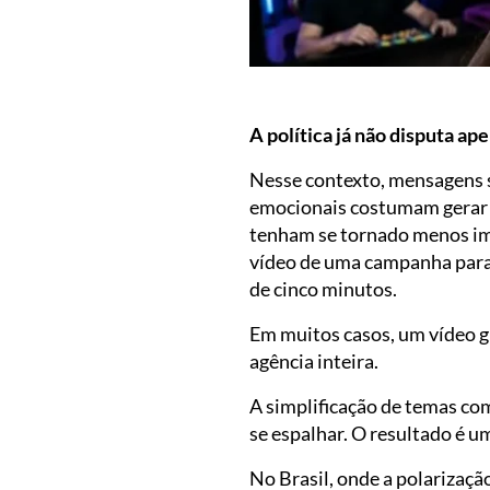
A política já não disputa ap
Nesse contexto, mensagens s
emocionais costumam gerar 
tenham se tornado menos imp
vídeo de uma campanha para 
de cinco minutos.
Em muitos casos, um vídeo g
agência inteira.
A simplificação de temas co
se espalhar. O resultado é u
No Brasil, onde a polarização