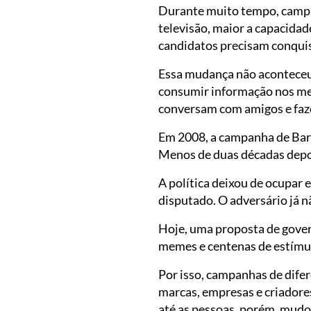
Durante muito tempo, campan
televisão, maior a capacidade
candidatos precisam conquis
Essa mudança não aconteceu 
consumir informação nos me
conversam com amigos e fa
Em 2008, a campanha de Bara
Menos de duas décadas depois
A política deixou de ocupar
disputado. O adversário já n
Hoje, uma proposta de govern
memes e centenas de estímulo
Por isso, campanhas de difer
marcas, empresas e criadore
até as pessoas, porém, mudo