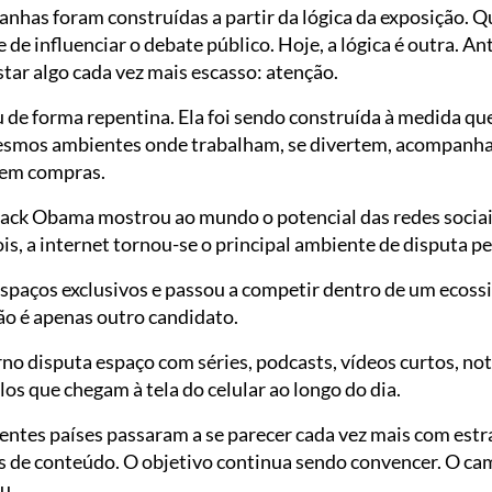
has foram construídas a partir da lógica da exposição. Q
 de influenciar o debate público. Hoje, a lógica é outra. A
tar algo cada vez mais escasso: atenção.
de forma repentina. Ela foi sendo construída à medida qu
smos ambientes onde trabalham, se divertem, acompanha
zem compras.
ck Obama mostrou ao mundo o potencial das redes sociais 
, a internet tornou-se o principal ambiente de disputa pel
 espaços exclusivos e passou a competir dentro de um ecos
ão é apenas outro candidato.
o disputa espaço com séries, podcasts, vídeos curtos, notí
s que chegam à tela do celular ao longo do dia.
entes países passaram a se parecer cada vez mais com estra
s de conteúdo. O objetivo continua sendo convencer. O cam
u.