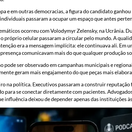
pa e em outras democracias, a figura do candidato ganhou
individuais passaram a ocupar um espaço que antes pertenc
máticos ocorreu com Volodymyr Zelensky, na Ucrânia. Du
 o próprio celular passaram a circular pelo mundo. A qual
tenção era a mensagem implícita: ele continuava ali. Em 
 presença comunicavam mais do que qualquer produção sof
o pode ser observado em campanhas municipais e regionai
emente geram mais engajamento do que peças mais elabora
iro na política. Executivos passaram a construir reputaçã
do para se conectar diretamente com pacientes. Advogado
e influência deixou de depender apenas das instituições à