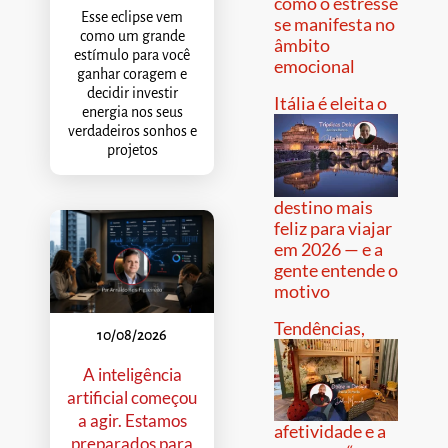
como o estresse
Esse eclipse vem
se manifesta no
como um grande
âmbito
estímulo para você
emocional
ganhar coragem e
decidir investir
Itália é eleita o
energia nos seus
verdadeiros sonhos e
projetos
destino mais
feliz para viajar
em 2026 — e a
gente entende o
motivo
Tendências,
10/08/2026
A inteligência
artificial começou
a agir. Estamos
afetividade e a
preparados para