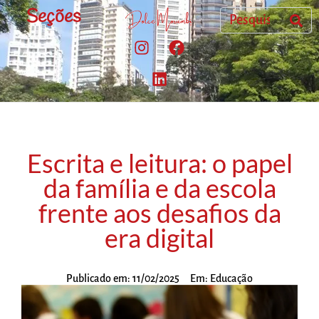
Seções
Escrita e leitura: o papel
da família e da escola
frente aos desafios da
era digital
Publicado em:
11/02/2025
Em:
Educação