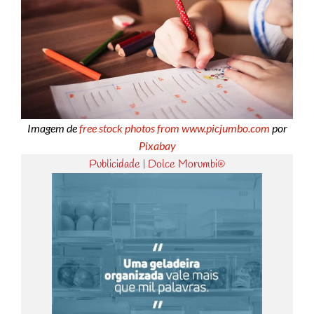
Imagem de
free stock photos from www.picjumbo.com
por
Pixabay
Publicidade | Dolce Morumbi®