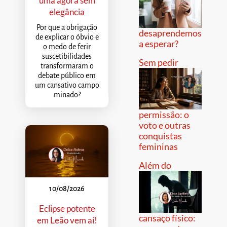
uma ágora sem
elegância
Por que a obrigação
desaprendemos
de explicar o óbvio e
a esperar?
o medo de ferir
suscetibilidades
Sem pedir
transformaram o
debate público em
um cansativo campo
minado?
permissão: o
voto e outras
conquistas
femininas
Além do
10/08/2026
Eclipse potente
cansaço físico:
em Leão vem aí!