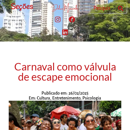
Seções
Carnaval como válvula
de escape emocional
Publicado em:
26/02/2025
Em:
Cultura
,
Entretenimento
,
Psicologia