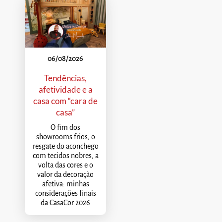
06/08/2026
Tendências,
afetividade e a
casa com “cara de
casa”
O fim dos
showrooms frios, o
resgate do aconchego
com tecidos nobres, a
volta das cores e o
valor da decoração
afetiva: minhas
considerações finais
da CasaCor 2026