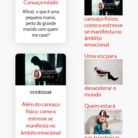
Cansaço miúdo
Afinal, o que é uma
pequena mania,
cansaço físico:
perto do grande
como o estresse
marido com quem
se manifesta no
me casei?
âmbito
emocional
Uma voz para
desacelerar o
07/08/2026
mundo
Além do cansaço
Quem estará
físico: como o
estresse se
manifesta no
âmbito emocional
nas trincheiras