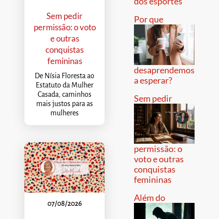
dos esportes
Sem pedir
Por que
permissão: o voto
e outras
conquistas
femininas
desaprendemos
De Nísia Floresta ao
a esperar?
Estatuto da Mulher
Casada, caminhos
Sem pedir
mais justos para as
mulheres
permissão: o
voto e outras
conquistas
femininas
Além do
07/08/2026