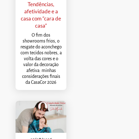
Tendências,
afetividade e a
casa com “cara de
casa”
O fim dos
showrooms frios, o
resgate do aconchego
com tecidos nobres, a
volta das cores e o
valor da decoração
afetiva: minhas
considerações finais
da CasaCor 2026