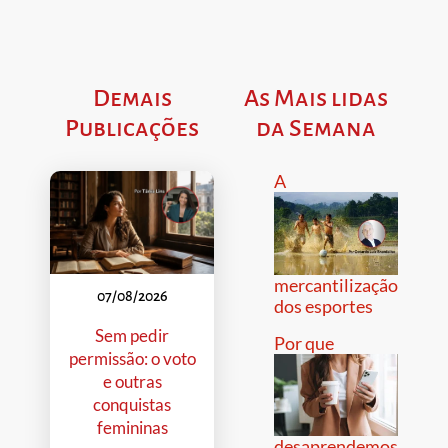
Demais
As Mais lidas
Publicações
da Semana
A
mercantilização
07/08/2026
dos esportes
Sem pedir
Por que
permissão: o voto
e outras
conquistas
femininas
desaprendemos