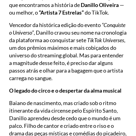
que encontramos a história de
Danillo Oliveira
—
ou melhor, o
“Artista 7 Estrelas”
do TikTok.
Vencedor da histórica edição do evento
“Conquiste
o Universo”
, Danillo cravou seu nome na cronologia
da plataforma ao conquistar sete
TikTok Universes
,
um dos prêmios máximos e mais cobiçados do
universo do streaming global. Mas para entender
a magnitude desse feito, é preciso dar alguns
passos atrás e olhar para a bagagem que o artista
carrega no sangue.
O legado do circo e o despertar da alma musical
Baiano de nascimento, mas criado sob o ritmo
itinerante da vida circense pelo Espírito Santo,
Danillo aprendeu desde cedo que o mundo é um
palco. Filho de cantor e criado entre o riso e o
drama das peças místicas e comédias do picadeiro,