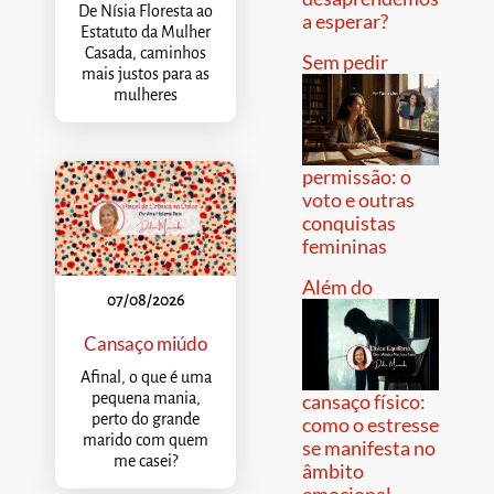
De Nísia Floresta ao
a esperar?
Estatuto da Mulher
Casada, caminhos
Sem pedir
mais justos para as
mulheres
permissão: o
voto e outras
conquistas
femininas
Além do
07/08/2026
Cansaço miúdo
Afinal, o que é uma
pequena mania,
cansaço físico:
perto do grande
como o estresse
marido com quem
se manifesta no
me casei?
âmbito
emocional