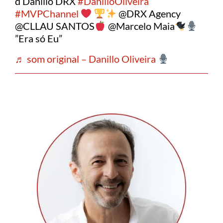
d’Danillo DRX
#DanilloOliveira
#MVPChannel
@DRX Agency
@CLLAU SANTOS
@Marcelo Maia
”Era só Eu”
♬ som original – Danillo Oliveira