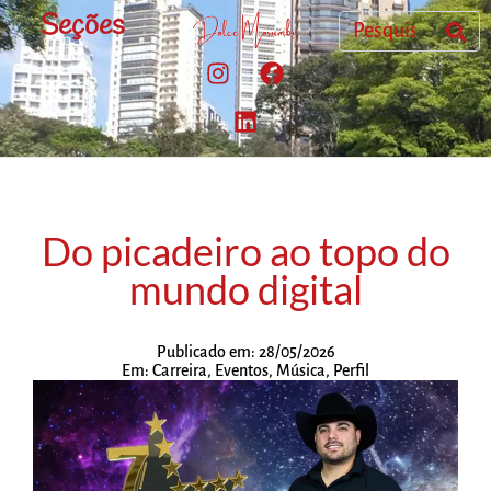
Seções
Do picadeiro ao topo do
mundo digital
Publicado em:
28/05/2026
Em:
Carreira
,
Eventos
,
Música
,
Perfil