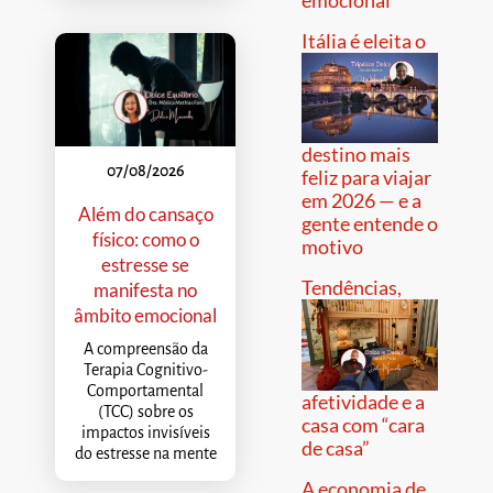
Itália é eleita o
destino mais
07/08/2026
feliz para viajar
em 2026 — e a
Além do cansaço
gente entende o
físico: como o
motivo
estresse se
Tendências,
manifesta no
âmbito emocional
A compreensão da
Terapia Cognitivo-
Comportamental
afetividade e a
(TCC) sobre os
casa com “cara
impactos invisíveis
de casa”
do estresse na mente
A economia de