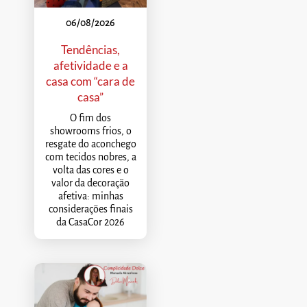
06/08/2026
Tendências,
afetividade e a
casa com “cara de
casa”
O fim dos
showrooms frios, o
resgate do aconchego
com tecidos nobres, a
volta das cores e o
valor da decoração
afetiva: minhas
considerações finais
da CasaCor 2026