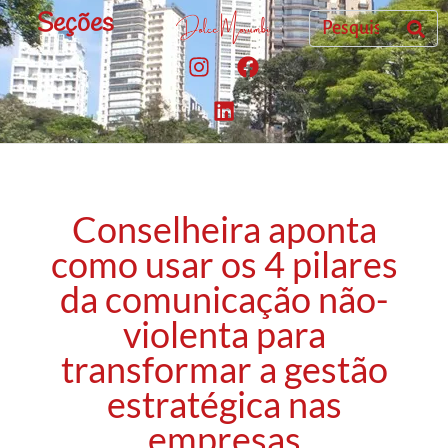
Seções
Conselheira aponta
como usar os 4 pilares
da comunicação não-
violenta para
transformar a gestão
estratégica nas
empresas