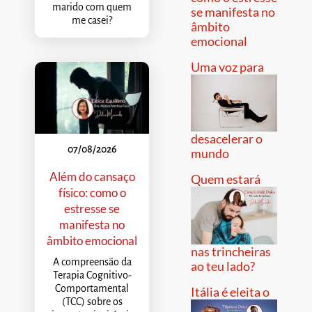
marido com quem
se manifesta no
me casei?
âmbito
emocional
Uma voz para
desacelerar o
07/08/2026
mundo
Além do cansaço
Quem estará
físico: como o
estresse se
manifesta no
âmbito emocional
nas trincheiras
A compreensão da
ao teu lado?
Terapia Cognitivo-
Comportamental
Itália é eleita o
(TCC) sobre os