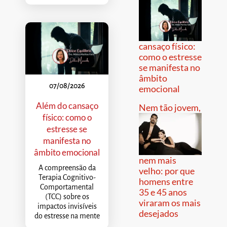
cansaço físico:
como o estresse
se manifesta no
âmbito
07/08/2026
emocional
Além do cansaço
Nem tão jovem,
físico: como o
estresse se
manifesta no
âmbito emocional
nem mais
A compreensão da
velho: por que
Terapia Cognitivo-
homens entre
Comportamental
35 e 45 anos
(TCC) sobre os
viraram os mais
impactos invisíveis
desejados
do estresse na mente