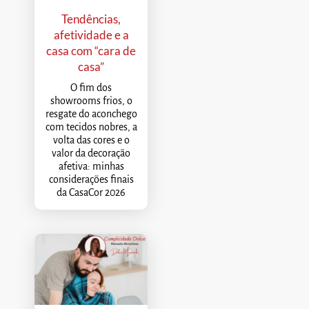
Tendências,
afetividade e a
casa com “cara de
casa”
O fim dos
showrooms frios, o
resgate do aconchego
com tecidos nobres, a
volta das cores e o
valor da decoração
afetiva: minhas
considerações finais
da CasaCor 2026