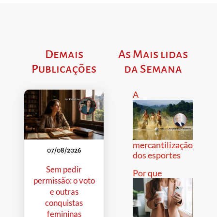
Demais
As Mais lidas
Publicações
da Semana
A
mercantilização
07/08/2026
dos esportes
Sem pedir
Por que
permissão: o voto
e outras
conquistas
femininas