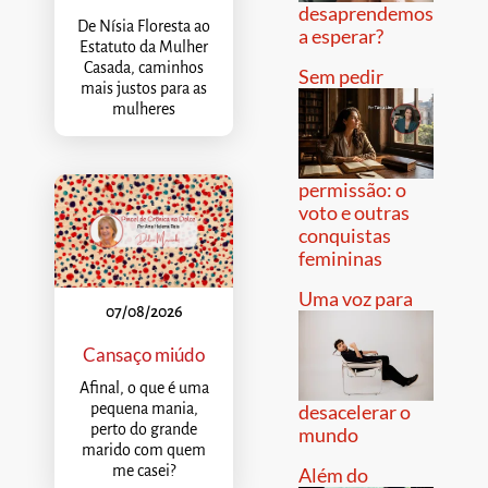
desaprendemos
De Nísia Floresta ao
a esperar?
Estatuto da Mulher
Casada, caminhos
Sem pedir
mais justos para as
mulheres
permissão: o
voto e outras
conquistas
femininas
Uma voz para
07/08/2026
Cansaço miúdo
Afinal, o que é uma
pequena mania,
desacelerar o
perto do grande
mundo
marido com quem
me casei?
Além do