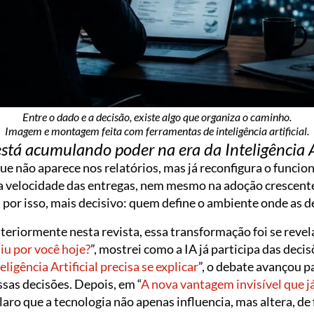
Entre o dado e a decisão, existe algo que organiza o caminho.
Imagem e montagem feita com ferramentas de inteligência artificial.
tá acumulando poder na era da Inteligência Ar
 não aparece nos relatórios, mas já reconfigura o funci
 velocidade das entregas, nem mesmo na adoção crescente da
, por isso, mais decisivo: quem define o ambiente onde as 
teriormente nesta revista, essa transformação foi se reve
idiu por você hoje?
”, mostrei como a IA já participa das deci
ligência Artificial precisa se explicar
”, o debate avançou p
sas decisões. Depois, em “
A nova vantagem invisível que 
 claro que a tecnologia não apenas influencia, mas altera, d