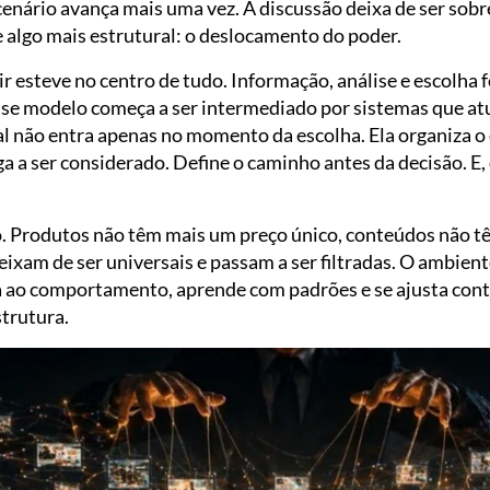
cenário avança mais uma vez. A discussão deixa de ser sob
e algo mais estrutural: o deslocamento do poder.
r esteve no centro de tudo. Informação, análise e escolh
esse modelo começa a ser intermediado por sistemas que 
icial não entra apenas no momento da escolha. Ela organiza o
ga a ser considerado. Define o caminho antes da decisão. 
no. Produtos não têm mais um preço único, conteúdos não t
eixam de ser universais e passam a ser filtradas. O ambien
pta ao comportamento, aprende com padrões e se ajusta co
strutura.