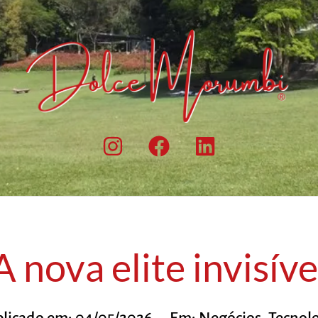
A nova elite invisíve
licado em:
04/05/2026
Em:
Negócios
,
Tecnol