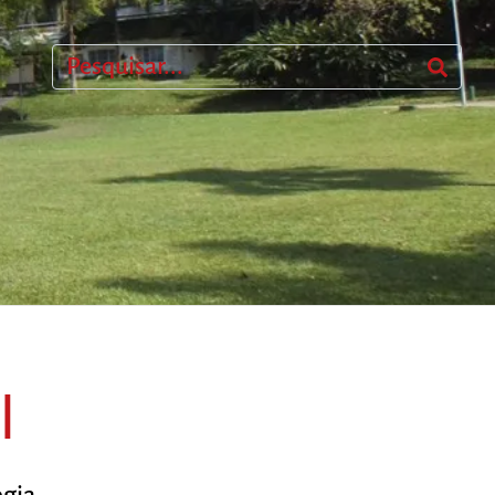
l
ogia