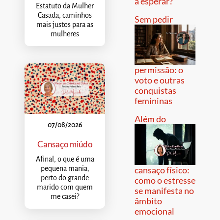
a esperar?
Estatuto da Mulher
Casada, caminhos
Sem pedir
mais justos para as
mulheres
permissão: o
voto e outras
conquistas
femininas
Além do
07/08/2026
Cansaço miúdo
Afinal, o que é uma
pequena mania,
cansaço físico:
perto do grande
como o estresse
marido com quem
se manifesta no
me casei?
âmbito
emocional