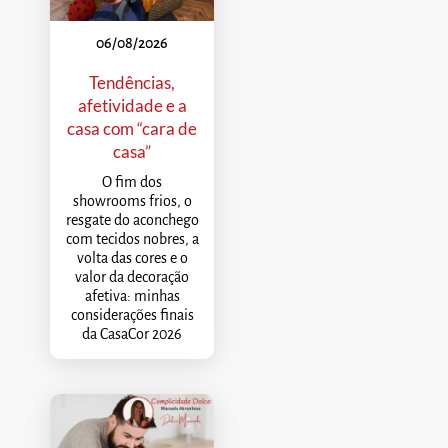
06/08/2026
Tendências,
afetividade e a
casa com “cara de
casa”
O fim dos
showrooms frios, o
resgate do aconchego
com tecidos nobres, a
volta das cores e o
valor da decoração
afetiva: minhas
considerações finais
da CasaCor 2026