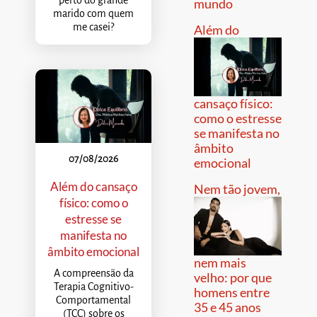
perto do grande
mundo
marido com quem
me casei?
Além do
cansaço físico:
como o estresse
se manifesta no
âmbito
07/08/2026
emocional
Além do cansaço
Nem tão jovem,
físico: como o
estresse se
manifesta no
âmbito emocional
nem mais
A compreensão da
velho: por que
Terapia Cognitivo-
homens entre
Comportamental
35 e 45 anos
(TCC) sobre os