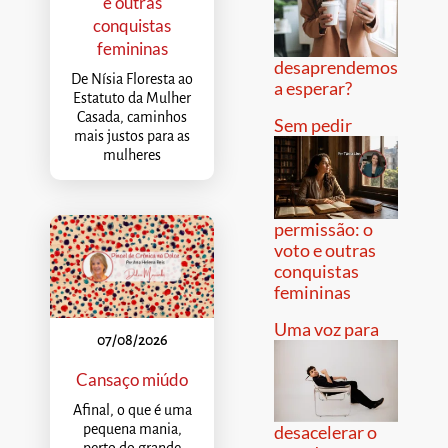
e outras
conquistas
femininas
desaprendemos
De Nísia Floresta ao
a esperar?
Estatuto da Mulher
Casada, caminhos
Sem pedir
mais justos para as
mulheres
permissão: o
voto e outras
conquistas
femininas
Uma voz para
07/08/2026
Cansaço miúdo
Afinal, o que é uma
pequena mania,
desacelerar o