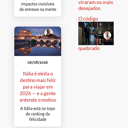
viraram os mais
impactos invisíveis
desejados
do estresse na mente
O código
quebrado
06/08/2026
Itália é eleita o
destino mais feliz
para viajar em
2026 — e a gente
entende o motivo
A Itália está no topo
do ranking da
felicidade