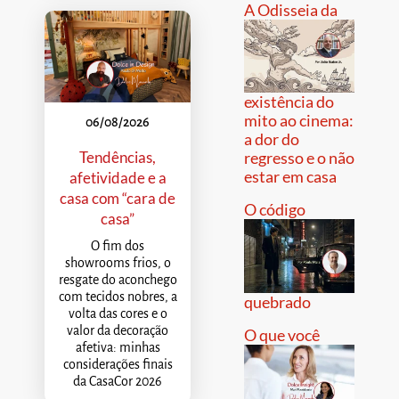
A Odisseia da
existência do
mito ao cinema:
06/08/2026
a dor do
Tendências,
regresso e o não
estar em casa
afetividade e a
casa com “cara de
O código
casa”
O fim dos
showrooms frios, o
resgate do aconchego
com tecidos nobres, a
quebrado
volta das cores e o
valor da decoração
O que você
afetiva: minhas
considerações finais
da CasaCor 2026