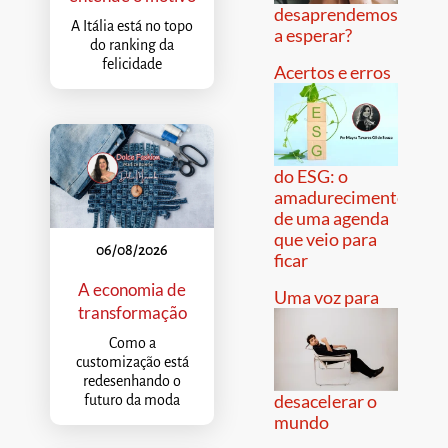
desaprendemos
A Itália está no topo
a esperar?
do ranking da
felicidade
Acertos e erros
do ESG: o
amadurecimento
de uma agenda
que veio para
06/08/2026
ficar
A economia de
Uma voz para
transformação
Como a
customização está
redesenhando o
desacelerar o
futuro da moda
mundo