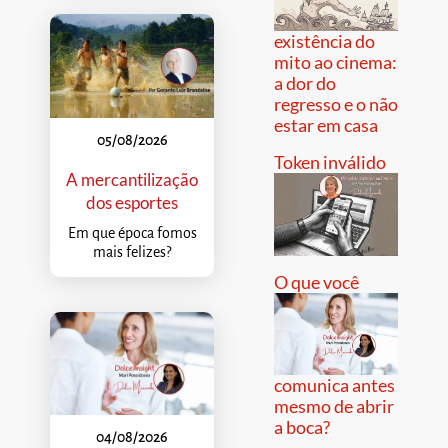
existência do
mito ao cinema:
a dor do
regresso e o não
estar em casa
05/08/2026
Token inválido
A mercantilização
dos esportes
Em que época fomos
mais felizes?
O que você
comunica antes
mesmo de abrir
a boca?
04/08/2026