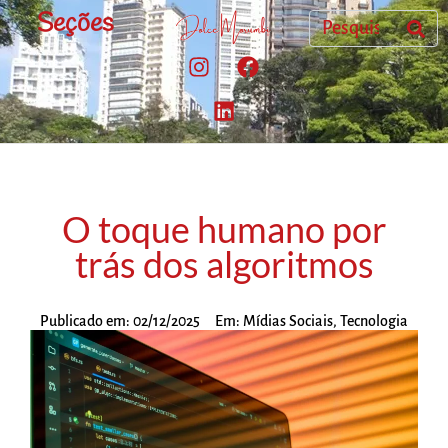
Seções
O toque humano por
trás dos algoritmos
Publicado em:
02/12/2025
Em:
Mídias Sociais
,
Tecnologia