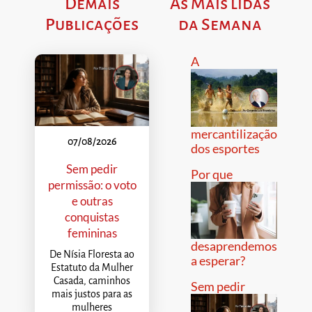
Demais
As Mais lidas
Publicações
da Semana
A
mercantilização
07/08/2026
dos esportes
Sem pedir
Por que
permissão: o voto
e outras
conquistas
femininas
desaprendemos
De Nísia Floresta ao
a esperar?
Estatuto da Mulher
Casada, caminhos
Sem pedir
mais justos para as
mulheres