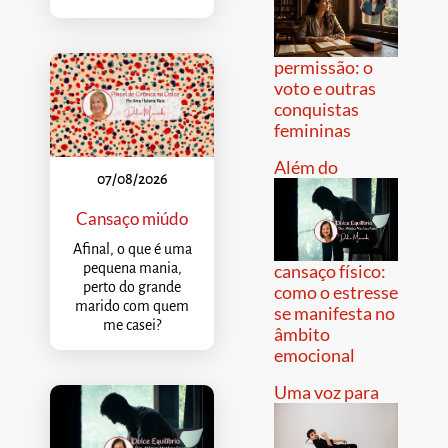
permissão: o
voto e outras
conquistas
femininas
Além do
07/08/2026
Cansaço miúdo
Afinal, o que é uma
pequena mania,
cansaço físico:
perto do grande
como o estresse
marido com quem
se manifesta no
me casei?
âmbito
emocional
Uma voz para