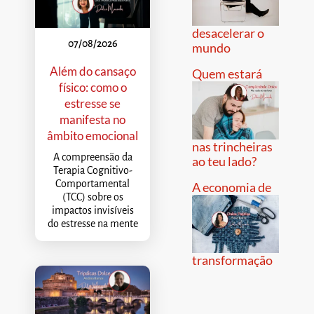
desacelerar o
07/08/2026
mundo
Além do cansaço
Quem estará
físico: como o
estresse se
manifesta no
âmbito emocional
nas trincheiras
A compreensão da
ao teu lado?
Terapia Cognitivo-
Comportamental
A economia de
(TCC) sobre os
impactos invisíveis
do estresse na mente
transformação