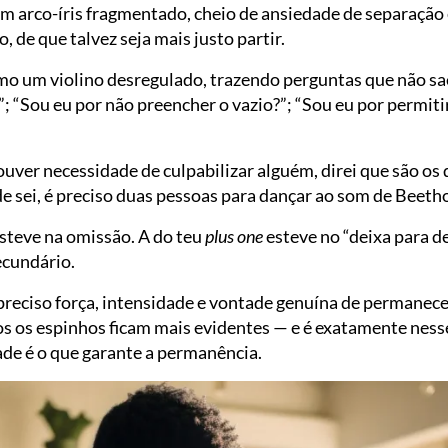
m arco-íris fragmentado, cheio de ansiedade de separação 
 de que talvez seja mais justo partir.
mo um violino desregulado, trazendo perguntas que não sa
”; “Sou eu por não preencher o vazio?”; “Sou eu por permi
houver necessidade de culpabilizar alguém, direi que são os
de sei, é preciso duas pessoas para dançar ao som de Beeth
steve na omissão. A do teu
plus one
esteve no “deixa para d
ecundário.
preciso força, intensidade e vontade genuína de permanece
 os espinhos ficam mais evidentes — e é exatamente nesse
ade é o que garante a permanência.