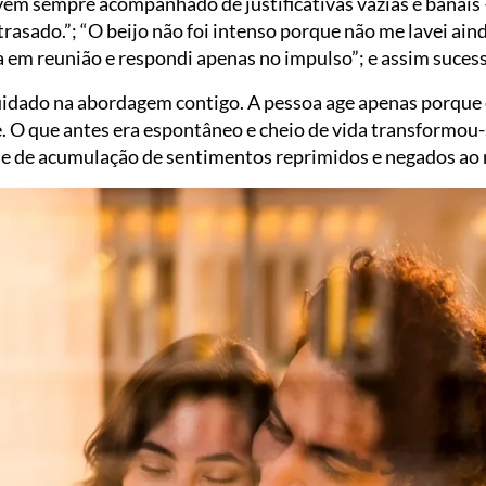
vem sempre acompanhado de justificativas vazias e banais
trasado.”; “O beijo não foi intenso porque não me lavei aind
va em reunião e respondi apenas no impulso”; e assim suc
 cuidado na abordagem contigo. A pessoa age apenas porque
 O que antes era espontâneo e cheio de vida transformou
 de acumulação de sentimentos reprimidos e negados ao m