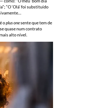
 — como: “O meu ‘bom dia’
a”; “O ‘Olá’ foi substituído
essivamente…
 é o
plus one
sente que tem de
-se quase num contrato
ais alto nível.