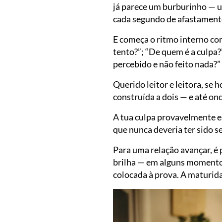
já parece um burburinho — u
cada segundo de afastamento,
E começa o ritmo interno co
tento?”; “De quem é a culpa?
percebido e não feito nada?”
Querido leitor e leitora, se 
construída a dois — e até on
A tua culpa provavelmente e
que nunca deveria ter sido s
Para uma relação avançar, é 
brilha — em alguns momentos
colocada à prova. A maturid