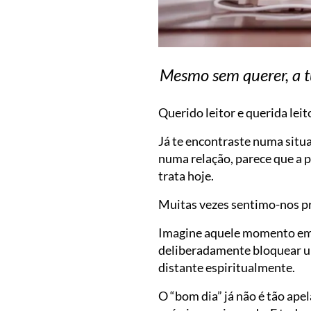
Mesmo sem querer, a t
Querido leitor e querida lei
Já te encontraste numa situ
numa relação, parece que a p
trata hoje.
Muitas vezes sentimo-nos pre
Imagine aquele momento em
deliberadamente bloquear um
distante espiritualmente.
O “bom dia” já não é tão ape