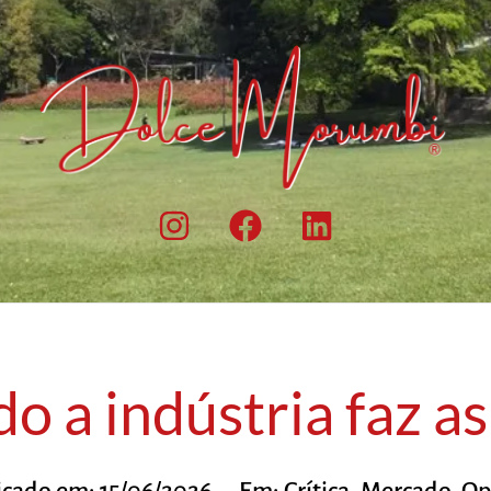
 a indústria faz a
icado em:
15/06/2026
Em:
Crítica
,
Mercado
,
Op