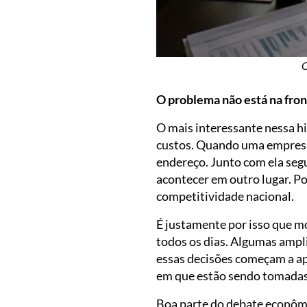
O
O problema não está na fron
O mais interessante nessa hi
custos. Quando uma empresa
endereço. Junto com ela se
acontecer em outro lugar. Po
competitividade nacional.
É justamente por isso que 
todos os dias. Algumas amp
essas decisões começam a a
em que estão sendo tomadas
Boa parte do debate econômi