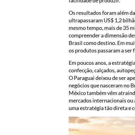
facilidade de produzir.
Os resultados foram além da
ultrapassaram US$ 1,2 bilhã
mesmo tempo, mais de 35 mi
compreender a dimensão des
Brasil como destino. Em mui
os produtos passaram a ser 
Em poucos anos, a estratégia
confecção, calçados, autopeç
O Paraguai deixou de ser ape
negócios que nasceram no Bra
México também vêm atraindo 
mercados internacionais ou 
uma estratégia tão direta e 