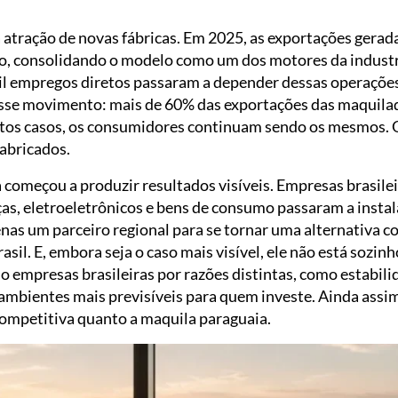
 atração de novas fábricas. Em 2025, as exportações gerad
o, consolidando o modelo como um dos motores da industr
l empregos diretos passaram a depender dessas operações
se movimento: mais de 60% das exportações das maquilad
tos casos, os consumidores continuam sendo os mesmos. O
fabricados.
 começou a produzir resultados visíveis. Empresas brasilei
as, eletroeletrônicos e bens de consumo passaram a instal
nas um parceiro regional para se tornar uma alternativa c
sil. E, embora seja o caso mais visível, ele não está sozinh
empresas brasileiras por razões distintas, como estabilid
ambientes mais previsíveis para quem investe. Ainda assi
competitiva quanto a maquila paraguaia.