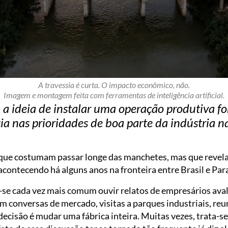
A travessia é curta. O impacto econômico, não.
Imagem e montagem feita com ferramentas de inteligência artificial.
 a ideia de instalar uma operação produtiva f
ia nas prioridades de boa parte da indústria n
que costumam passar longe das manchetes, mas que reve
contecendo há alguns anos na fronteira entre Brasil e Par
se cada vez mais comum ouvir relatos de empresários ava
m conversas de mercado, visitas a parques industriais, reu
cisão é mudar uma fábrica inteira. Muitas vezes, trata-se