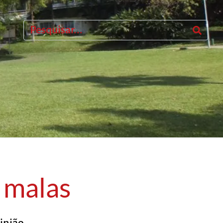
s malas
inião