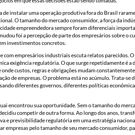
gócios em que essas decisões estão sendo tomadas.
ia de instalar uma operação produtiva fora do Brasil raram
cional. O tamanho do mercado consumidor, a força da indús
pacidade empreendedora sempre foram diferenciais importa
mudou foi a percepção de parte dos empresários sobre o cu
em investimentos concretos.
 com empresários industriais escuta relatos parecidos. 
ica exigência regulatória. O que surge repetidamente é a d
 onde custos, regras e obrigações mudam constantemente
ração de empresas. O problema está no acúmulo. Trata-se
ssando diferentes governos, diferentes políticas econômic
guai encontrou sua oportunidade. Sem o tamanho do merca
decidiu competir de outra forma. Ao longo dos anos, trans
iva e previsibilidade regulatória em uma estratégia naciona
utar empresas pelo tamanho de seu mercado consumidor, pa