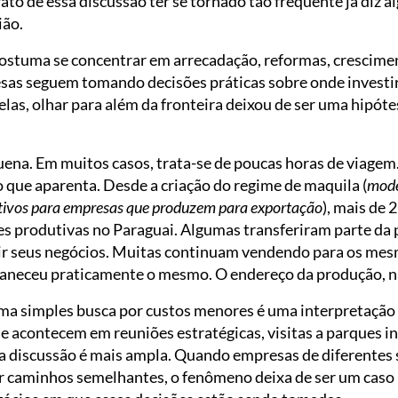
fato de essa discussão ter se tornado tão frequente já diz a
ião.
costuma se concentrar em arrecadação, reformas, crescim
sas seguem tomando decisões práticas sobre onde investir, 
as, olhar para além da fronteira deixou de ser uma hipótes
uena. Em muitos casos, trata-se de poucas horas de viagem.
que aparenta. Desde a criação do regime de maquila (
mode
entivos para empresas que produzem para exportação
), mais de 
es produtivas no Paraguai. Algumas transferiram parte da
ir seus negócios. Muitas continuam vendendo para os me
maneceu praticamente o mesmo. O endereço da produção, n
ma simples busca por custos menores é uma interpretaçã
acontecem em reuniões estratégicas, visitas a parques ind
a discussão é mais ampla. Quando empresas de diferentes
r caminhos semelhantes, o fenômeno deixa de ser um caso i