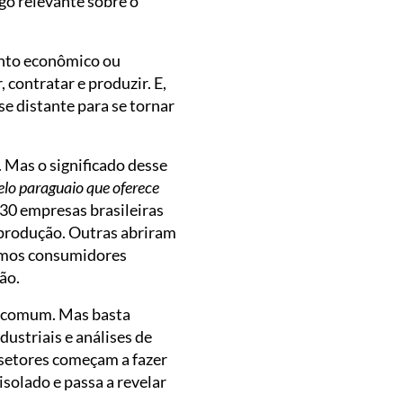
lgo relevante sobre o
ento econômico ou
contratar e produzir. E,
e distante para se tornar
 Mas o significado desse
lo paraguaio que oferece
230 empresas brasileiras
 produção. Outras abriram
smos consumidores
ão.
o comum. Mas basta
ustriais e análises de
 setores começam a fazer
solado e passa a revelar