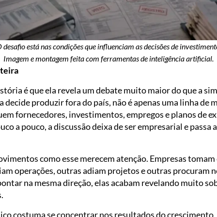
 desafio está nas condições que influenciam as decisões de investiment
Imagem e montagem feita com ferramentas de inteligência artificial.
teira
stória é que ela revela um debate muito maior do que a si
 decide produzir fora do país, não é apenas uma linha d
guem fornecedores, investimentos, empregos e planos de 
uco a pouco, a discussão deixa de ser empresarial e passa 
movimentos como esse merecem atenção. Empresas tomam 
liam operações, outras adiam projetos e outras procuram
pontar na mesma direção, elas acabam revelando muito so
.
co costuma se concentrar nos resultados do crescimento.