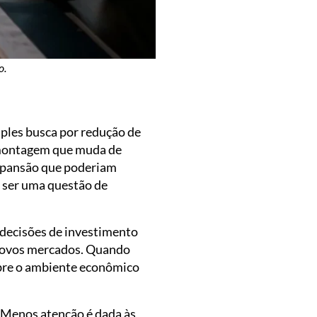
o.
mples busca por redução de
e montagem que muda de
expansão que poderiam
a ser uma questão de
decisões de investimento
 novos mercados. Quando
bre o ambiente econômico
 Menos atenção é dada às