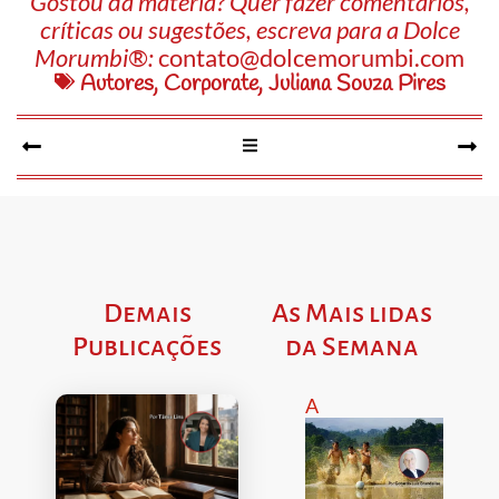
Gostou da matéria? Quer fazer comentários,
críticas ou sugestões, escreva para a Dolce
Morumbi®:
contato@dolcemorumbi.com
Autores
,
Corporate
,
Juliana Souza Pires
Demais
As Mais lidas
Publicações
da Semana
A