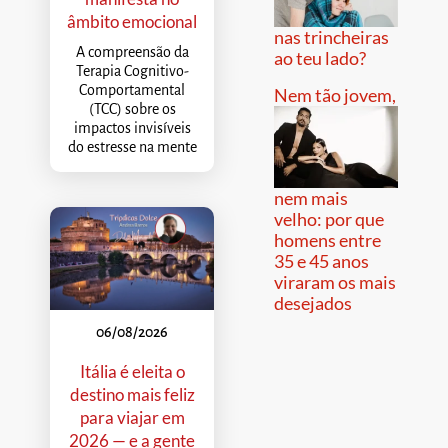
âmbito emocional
nas trincheiras
A compreensão da
ao teu lado?
Terapia Cognitivo-
Comportamental
Nem tão jovem,
(TCC) sobre os
impactos invisíveis
do estresse na mente
nem mais
velho: por que
homens entre
35 e 45 anos
viraram os mais
desejados
06/08/2026
Itália é eleita o
destino mais feliz
para viajar em
2026 — e a gente