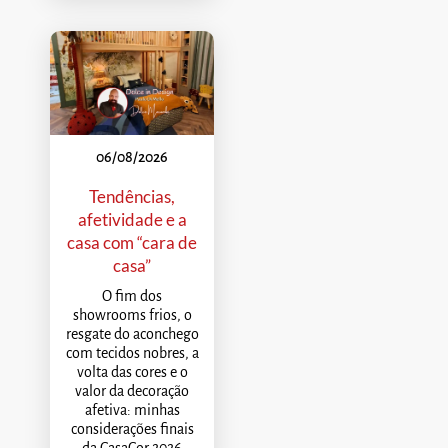
06/08/2026
Tendências,
afetividade e a
casa com “cara de
casa”
O fim dos
showrooms frios, o
resgate do aconchego
com tecidos nobres, a
volta das cores e o
valor da decoração
afetiva: minhas
considerações finais
da CasaCor 2026