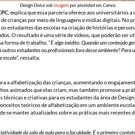
Design Dolce sob
imagem
por pixelshot em Canva
DCPC
, explica que essa parceria oferece aos universitários a
 de crianças por meio de linguagens e mídias digitais. No pr
os estudantes das escolas na criação de histórias e perso
os. O resultado é uma série de vídeos, que poderão ser u
 forma de trabalho. “
É algo inédito. Quando um conteúdo ger
 outros estudantes ou profissionais fora desse ambiente? Para u
e escala
”, ressalta.
ra a alfabetização das crianças, aumentando o engajament
enhos animados que elas criam, mas também promove a práti
écnicas e criativas para os estudantes da área de Design.
onceitos teóricos de alfabetização em um ambiente escolar
de se manter atualizados sobre as práticas mais recentes 
tividade da sala de aula para a faculdade. É o primeiro contat