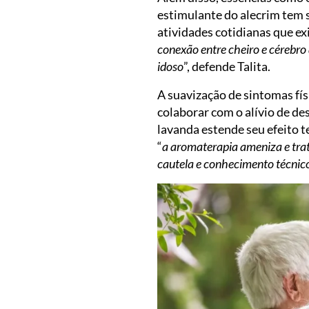
estimulante do alecrim tem s
atividades cotidianas que e
conexão entre cheiro e cérebr
idoso
”, defende Talita.
A suavização de sintomas fí
colaborar com o alívio de de
lavanda estende seu efeito t
“
a aromaterapia ameniza e trat
cautela e conhecimento técnic