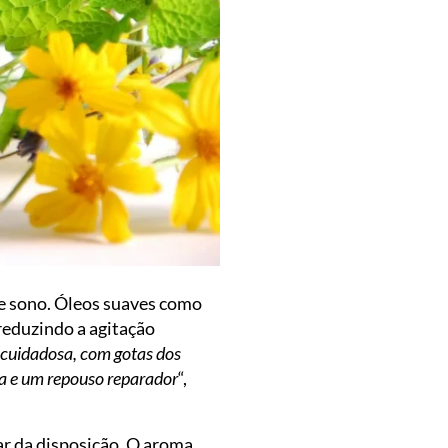
 de sono. Óleos suaves como
eduzindo a agitação
cuidadosa, com gotas dos
ada e um repouso reparador
“,
ar da disposição. O aroma