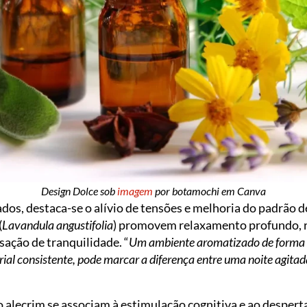
Design Dolce sob
imagem
por botamochi em Canva
ados, destaca-se o alívio de tensões e melhoria do padrão
(
Lavandula angustifolia
) promovem relaxamento profundo, r
ação de tranquilidade. “
Um ambiente aromatizado de forma 
orial consistente, pode marcar a diferença entre uma noite agit
 alecrim se associam à estimulação cognitiva e ao despert