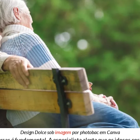
Design Dolce sob
imagem
por photobac em Canva
sas é fundamental. A especialista alerta que os idosos co