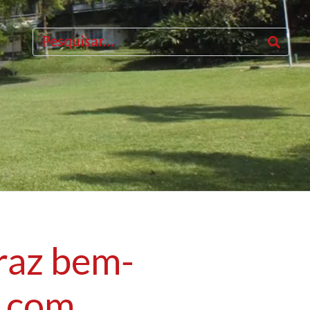
raz bem-
o com