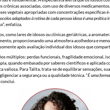
es crônicas associadas, com uso de diversos medicamentos.
es vegetais apropriadas com concentrações específicas é e
tocolos adaptados à rotina de cada pessoa idosa é uma prática i
ca
”, enfatiza.
 como lares de idosos ou clínicas geriátricas, a aromater
amento, proporcionando uma atmosfera acolhedora e meno
o somente após avaliação individual dos idosos que compa
os múltiplos: perdas funcionais, fragilidade emocional, i
ia, quando embasada por saberes científicos e aplicada co
valiosa. Para Talita, trata-se de equilibrar sensações, sua
gligenciar a segurança ou a qualidade técnica. “
É uma forma
, conclui.