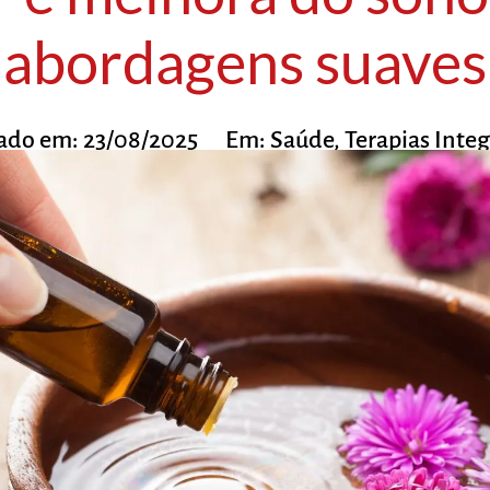
abordagens suaves
cado em:
23/08/2025
Em:
Saúde
,
Terapias Integ